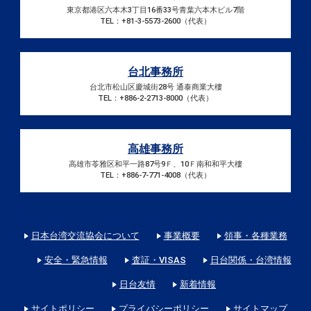
東京都港区六本木3丁目16番33号青葉六本木ビル7階
TEL：+81-3-5573-2600（代表）
台北事務所
台北市松山区慶城街28号 通泰商業大樓
TEL：+886-2-2713-8000（代表）
高雄事務所
高雄市苓雅区和平一路87号9Ｆ、10Ｆ南和和平大樓
TEL：+886-7-771-4008（代表）
日本台湾交流協会について
事業概要
領事・各種業務
安全・緊急情報
査証・VISAS
日台関係・台湾情報
日台友情
新着情報
サイトポリシー
プライバシーポリシー
サイトマップ