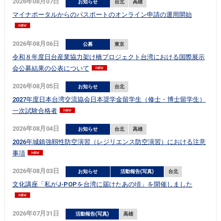
2026年08月07日
お知らせ
台北
高雄
マイナポータルからのパスポートのオンライン申請の運用開始
2026年08月06日
公募
東京
令和８年度日台産業協力架け橋プロジェクト台湾における国際展示
会公募結果の公表について
2026年08月05日
お知らせ
台北
2027年度日本台湾交流協会日本奨学金留学生（修士・博士留学生）
一次試験合格者
2026年08月04日
お知らせ
台北
高雄
2026年城鎮強靱性防空演習（レジリエンス防空演習）における注意
事項
2026年08月03日
お知らせ
活動報告(写真)
台北
文化講座「私がJ-POPを台湾に届けたあの頃」を開催しました
2026年07月31日
活動報告(写真)
高雄