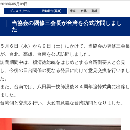
2026年05月09日
プレスリリース
活動報告(写真)
東京
台北
高雄
当協会の隅修三会長が台湾を公式訪問しまし
た
５月６日（水）から９日（土）にかけて、当協会の隅修三会長
が、台北、高雄、台南を公式訪問しました。
訪問期間中は、頼清徳総統をはじめとする台湾側要人と会見
し、今後の日台関係の更なる発展に向けて意見交換を行いまし
た。
また、台南では、八田與一技師没後８４周年追悼式典に出席し
ました。
台湾側と交流を行い、大変有意義な台湾訪問となりました。