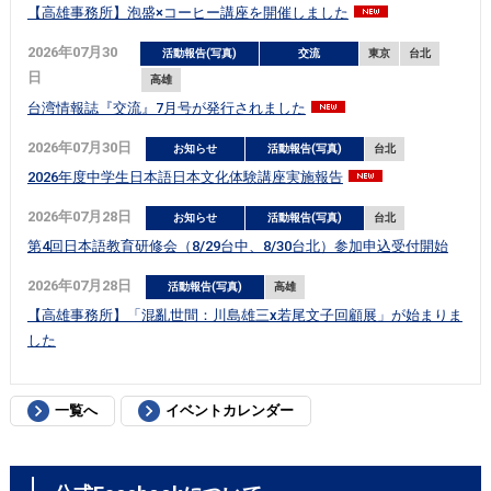
【高雄事務所】泡盛×コーヒー講座を開催しました
2026年07月30
活動報告(写真)
交流
東京
台北
日
高雄
台湾情報誌『交流』7月号が発行されました
2026年07月30日
お知らせ
活動報告(写真)
台北
2026年度中学生日本語日本文化体験講座実施報告
2026年07月28日
お知らせ
活動報告(写真)
台北
第4回日本語教育研修会（8/29台中、8/30台北）参加申込受付開始
2026年07月28日
活動報告(写真)
高雄
【高雄事務所】「混亂世間：川島雄三x若尾文子回顧展」が始まりま
した
一覧へ
イベントカレンダー