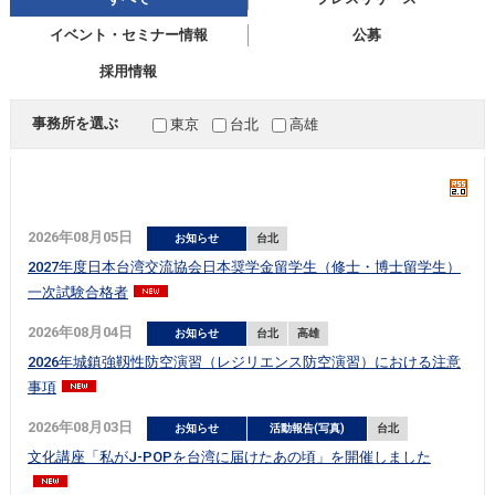
イベント・セミナー情報
公募
採用情報
事務所を選ぶ
東京
台北
高雄
2026年08月05日
お知らせ
台北
2027年度日本台湾交流協会日本奨学金留学生（修士・博士留学生）
一次試験合格者
2026年08月04日
お知らせ
台北
高雄
2026年城鎮強靱性防空演習（レジリエンス防空演習）における注意
事項
2026年08月03日
お知らせ
活動報告(写真)
台北
文化講座「私がJ-POPを台湾に届けたあの頃」を開催しました