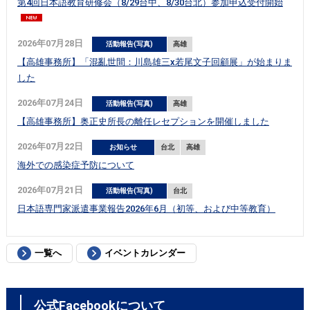
第4回日本語教育研修会（8/29台中、8/30台北）参加申込受付開始
2026年07月28日
活動報告(写真)
高雄
【高雄事務所】「混亂世間：川島雄三x若尾文子回顧展」が始まりま
した
2026年07月24日
活動報告(写真)
高雄
【高雄事務所】奥正史所長の離任レセプションを開催しました
2026年07月22日
お知らせ
台北
高雄
海外での感染症予防について
2026年07月21日
活動報告(写真)
台北
日本語専門家派遣事業報告2026年6月（初等、および中等教育）
一覧へ
イベントカレンダー
公式Facebookについて