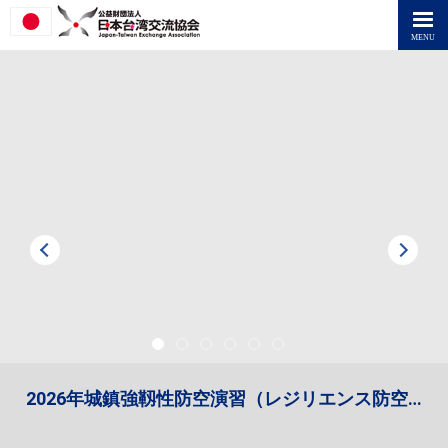
Previous
Next
1
2
3
4
5
6
2026年城鎮強靱性防空演習（レジリエンス防空演