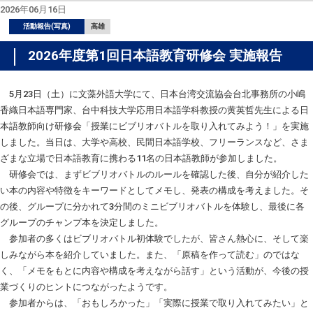
2026年06月16日
活動報告(写真)
高雄
2026年度第1回日本語教育研修会 実施報告
5月23日（土）に文藻外語大学にて、日本台湾交流協会台北事務所の小嶋
香織日本語専門家、台中科技大学応用日本語学科教授の黄英哲先生による日
本語教師向け研修会「授業にビブリオバトルを取り入れてみよう！」を実施
しました。当日は、大学や高校、民間日本語学校、フリーランスなど、さま
ざまな立場で日本語教育に携わる11名の日本語教師が参加しました。
研修会では、まずビブリオバトルのルールを確認した後、自分が紹介した
い本の内容や特徴をキーワードとしてメモし、発表の構成を考えました。そ
の後、グループに分かれて3分間のミニビブリオバトルを体験し、最後に各
グループのチャンプ本を決定しました。
参加者の多くはビブリオバトル初体験でしたが、皆さん熱心に、そして楽
しみながら本を紹介していました。また、「原稿を作って読む」のではな
く、「メモをもとに内容や構成を考えながら話す」という活動が、今後の授
業づくりのヒントにつながったようです。
参加者からは、「おもしろかった」「実際に授業で取り入れてみたい」と