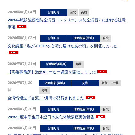
2026年08月04日
お知らせ
台北
高雄
2026年城鎮強靱性防空演習（レジリエンス防空演習）における注意
事項
2026年08月03日
お知らせ
活動報告(写真)
台北
文化講座「私がJ-POPを台湾に届けたあの頃」を開催しました
2026年07月31日
活動報告(写真)
高雄
【高雄事務所】泡盛×コーヒー講座を開催しました
2026年07月30
活動報告(写真)
交流
東京
台北
日
高雄
台湾情報誌『交流』7月号が発行されました
2026年07月30日
お知らせ
活動報告(写真)
台北
2026年度中学生日本語日本文化体験講座実施報告
2026年07月28日
お知らせ
活動報告(写真)
台北