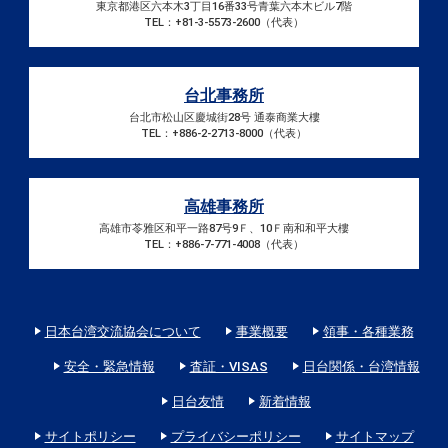
東京都港区六本木3丁目16番33号青葉六本木ビル7階
TEL：+81-3-5573-2600（代表）
台北事務所
台北市松山区慶城街28号 通泰商業大樓
TEL：+886-2-2713-8000（代表）
高雄事務所
高雄市苓雅区和平一路87号9Ｆ、10Ｆ南和和平大樓
TEL：+886-7-771-4008（代表）
日本台湾交流協会について
事業概要
領事・各種業務
安全・緊急情報
査証・VISAS
日台関係・台湾情報
日台友情
新着情報
サイトポリシー
プライバシーポリシー
サイトマップ