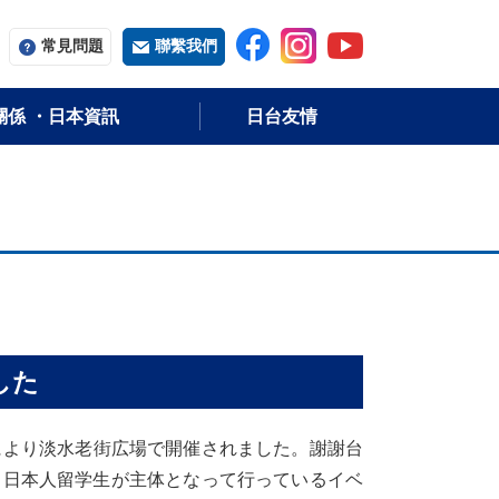
常用字词
常見問題
聯繫我們
關係 ・日本資訊
日台友情
した
により淡水老街広場で開催されました。謝謝台
る日本人留学生が主体となって行っているイベ