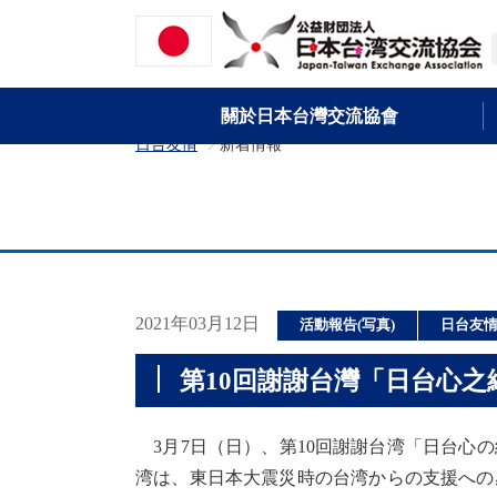
關於日本台灣交流協會
日台友情
新着情報
>
2021年03月12日
活動報告(写真)
日台友
第10回謝謝台灣「日台心
3月7日（日）、第10回謝謝台湾「日台心
湾は、東日本大震災時の台湾からの支援への