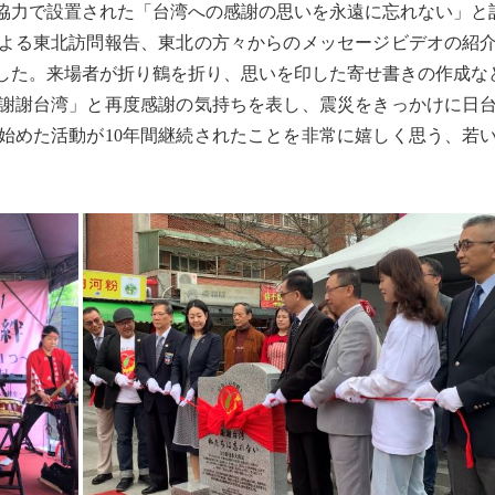
ご協力で設置された「台湾への感謝の思いを永遠に忘れない」と
よる東北訪問報告、東北の方々からのメッセージビデオの紹介
した。来場者が折り鶴を折り、思いを印した寄せ書きの作成な
謝謝台湾」と再度感謝の気持ちを表し、震災をきっかけに日台
始めた活動が10年間継続されたことを非常に嬉しく思う、若