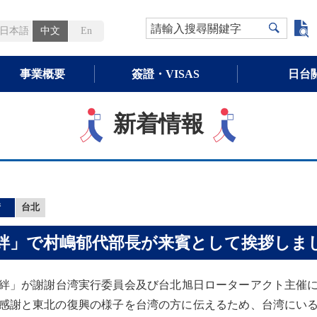
請輸入搜尋關鍵字
日本語
中文
En
事業概要
簽證・VISAS
日台
新着情報
情
台北
之絆」で村嶋郁代部長が来賓として挨拶しま
の絆」が謝謝台湾実行委員会及び台北旭日ローターアクト主催
感謝と東北の復興の様子を台湾の方に伝えるため、台湾にい