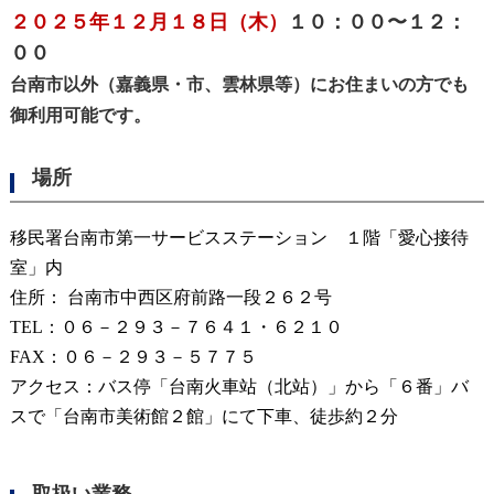
２０２５年１２月１８日（木）
１０：００〜１２：
００
台南市以外（嘉義県・市、雲林県等）にお住まいの方でも
御利用可能です。
場所
移民署台南市第一サービスステーション １階「愛心接待
室」内
住所：
台南市中西区府前路一段２６２号
TEL：０６－２９３－７６４１・６２１０
FAX：０６－２９３－５７７５
アクセス：
バス停「台南火車站（北站）」から「６番」バ
スで「台南市美術館２館」にて下車、徒歩約２分