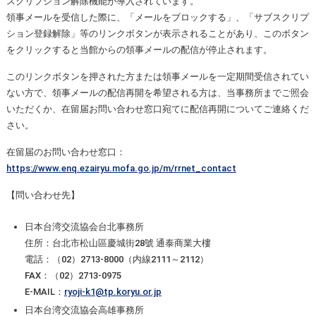
スクリプション解除機能が導入されています。
領事メールを受信した際に、「メールをブロックする」、「サブスクリプ
ション登録解除」等のリンクボタンが表示されることがあり、このボタン
をクリックすると当館からの領事メールの配信が停止されます。
このリンクボタンを押された方または領事メールを一定期間受信されてい
ない方で、領事メールの配信再開を希望される方は、当事務所までご照会
いただくか、在留届お問い合わせ窓口宛てに配信再開についてご連絡くだ
さい。
在留届のお問い合わせ窓口：
https://www.enq.ezairyu.mofa.go.jp/m/rrnet_contact
【問い合わせ先】
日本台湾交流協会台北事務所
住所：台北市松山區慶城街28號 通泰商業大樓
電話：（02）2713-8000（内線2111～2112）
FAX：（02）2713-0975
E-MAIL：
ryoji-k1@tp.koryu.or.jp
日本台湾交流協会高雄事務所