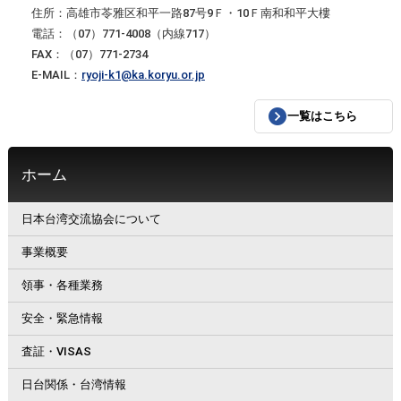
住所：高雄市苓雅区和平一路87号9Ｆ・10Ｆ南和和平大樓
電話：（07）771-4008（内線717）
FAX：（07）771-2734
E-MAIL：
ryoji-k1@ka.koryu.or.jp
一覧はこちら
ホーム
日本台湾交流協会について
事業概要
領事・各種業務
安全・緊急情報
査証・VISAS
日台関係・台湾情報