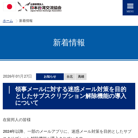
>
ホーム
新着情報
新着情報
2026年01月27日
お知らせ
台北
高雄
領事メールに対する迷惑メール対策を目的
としたサブスクリプション解除機能の導入
について
在留邦人の皆様
2024年以降、一部のメールアプリに、迷惑メール対策を目的としたサブ