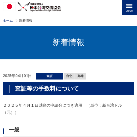
>
ホーム
新着情報
新着情報
2025年04月01日
査証
台北
高雄
査証等の手数料について
２０２５年４月１日以降の申請分につき適用 （単位：新台湾ドル
（元））
一般