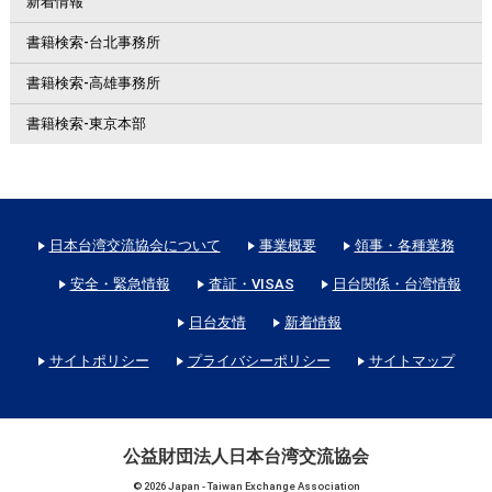
新着情報
書籍検索-台北事務所
書籍検索-高雄事務所
書籍検索-東京本部
日本台湾交流協会について
事業概要
領事・各種業務
安全・緊急情報
査証・VISAS
日台関係・台湾情報
日台友情
新着情報
サイトポリシー
プライバシーポリシー
サイトマップ
公益財団法人日本台湾交流協会
© 2026 Japan - Taiwan Exchange Association