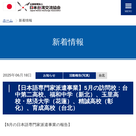
>
ホーム
新着情報
新着情報
2025年06月18日
お知らせ
活動報告(写真)
台北
【日本語専門家派遣事業】5月の訪問校：台
中第二高校、福和中学（新北）、玉里高
校・慈済大学（花蓮）、精誠高校（彰
化）、育成高校（台北）
【5月の日本語専門家派遣事業の報告】