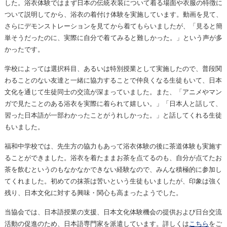
した。浴衣体験ではまず日本の伝統衣装について着る場面や衣服の特徴に
ついて説明してから、浴衣の着付け体験を実施しています。動画を見て、
さらにデモンストレーションを見てから着てもらいましたが、「見ると簡
単そうだったのに、実際に自分で着てみると難しかった。」という声が多
かったです。
学校によっては選択科目、あるいは特別授業として実施したので、普段関
わることのない友達と一緒に協力することで仲良くなる生徒もいて、日本
文化を通じて生徒同士の交流が深まっていました。また、「アニメやマン
ガで見たことのある浴衣を実際に着られて嬉しい。」「日本人と話して、
習った日本語が一部わかったことがうれしかった。」と話してくれる生徒
もいました。
福和中学校では、先生方の協力もあって浴衣体験の後に茶道体験も実施す
ることができました。浴衣を着たままお茶を点てるのも、自分が点てたお
茶を飲むというのもなかなかできない経験なので、みんな積極的に参加し
てくれました。初めての抹茶は苦いという生徒もいましたが、印象は強く
残り、日本文化に対する興味・関心も高まったようでした。
当協会では、日本語授業の支援、日本文化体験機会の提供および日台交流
活動の促進のため、日本語専門家を派遣しています。詳しくは
こちら
をご