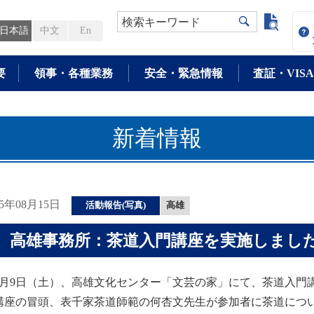
よく検
検索キーワード
日本語
中文
En
要
領事・各種業務
安全・緊急情報
査証・VISA
新着情報
25年08月15日
活動報告(写真)
高雄
高雄事務所：茶道入門講座を実施しまし
月9日（土）、高雄文化センター「文芸の家」にて、茶道入門
座の冒頭、表千家茶道師範の何杏文先生が参加者に茶道につい