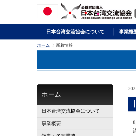
日本台湾交流協会について
事業概
ホーム
新着情報
>
20
ホーム
日本台湾交流協会について
8
事業概要
講
領事・各種業務