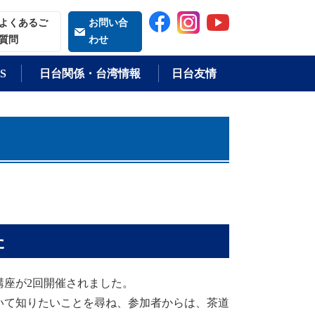
索される語
よくあるご
お問い合
質問
わせ
S
日台関係・台湾情報
日台友情
た
講座が2回開催されました。
て知りたいことを尋ね、参加者からは、茶道