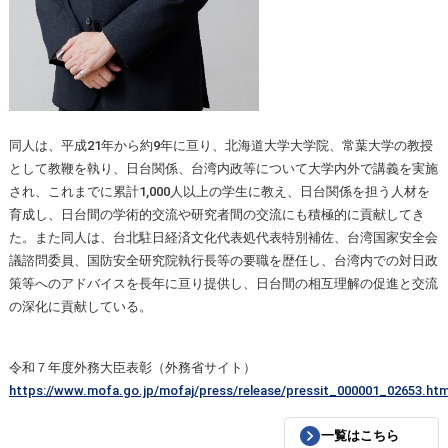
同人は、平成21年から約9年に亘り、北海道大学大学院、常葉大学の教授
として教鞭を執り、日台関係、台湾内政等について大学内外で講義を実施
され、これまでに累計1,000人以上の学生に教え、日台関係を担う人材を
育成し、日台間の学術的交流や研究者間の交流にも積極的に貢献してき
た。また同人は、台北駐日経済文化代表処代表特別補佐、台湾国家安全会
議諮問委員、国防安全研究院執行長等の要職を歴任し、台湾内での対日政
策等へのアドバイスを長年に亘り提供し、日台間の相互理解の促進と交流
の深化に貢献している。
令和７年度外務大臣表彰（外務省サイト）
https://www.mofa.go.jp/mofaj/press/release/pressit_000001_02653.htm
一覧はこちら