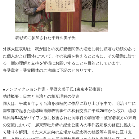
表彰式に参加された平野久美子氏
外務大臣表彰は、我が国との友好親善関係の増進に特に顕著な功績のあっ
た個人および団体について、その功績を称えるとともに、その活動に対す
る一層の理解と支持を皆様にお願いすることを目的としています。
各受章者・受賞団体のご功績は下記のとおりです。
●ノンフィクション作家・平野久美子氏 (東京本部推薦）
功績概要：日本と台湾との相互理解の促進
同人は、平成５年より台湾を積極的に作品に取り上げる中で、明治４年に
南東部で起きた琉球民遭難殺害事件の和解交流に平成26年から尽力。琉球
島民等54名がパイワン族に殺害された同事件の加害者・被害者双方の末裔
の交流において、屏東県牡丹郷の紀念公園内の事件説明板の修正に協力し
て蟠りを解消。また未来志向の立場から記念碑の移設等を長年に亘り支