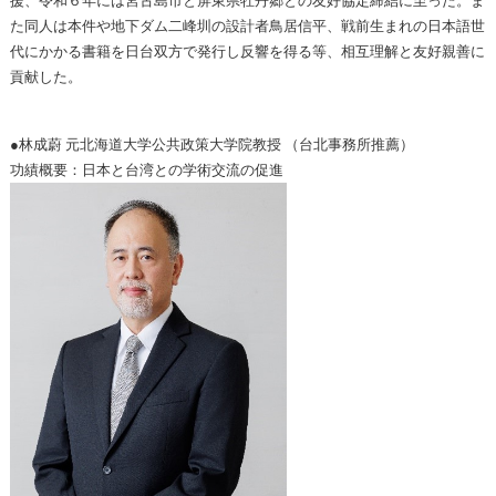
援、令和６年には宮古島市と屏東県牡丹郷との友好協定締結に至った。ま
た同人は本件や地下ダム二峰圳の設計者鳥居信平、戦前生まれの日本語世
代にかかる書籍を日台双方で発行し反響を得る等、相互理解と友好親善に
貢献した。
●林成蔚 元北海道大学公共政策大学院教授 （台北事務所推薦）
功績概要：日本と台湾との学術交流の促進