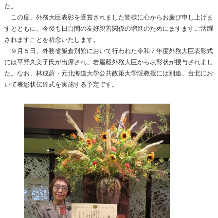
た。
この度、外務大臣表彰を受賞されました皆様に心からお慶び申し上げま
すとともに、今後も日台間の友好親善関係の増進のためにますますご活躍
されますことを祈念いたします。
９月５日、外務省飯倉別館において行われた令和７年度外務大臣表彰式
には平野久美子氏が出席され、岩屋毅外務大臣から表彰状が授与されまし
た。なお、林成蔚・元北海道大学公共政策大学院教授には別途、台北にお
いて表彰状伝達式を実施する予定です。