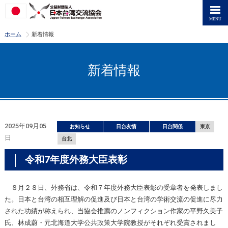
>
ホーム
新着情報
新着情報
2025年09月05
お知らせ
日台友情
日台関係
東京
日
台北
令和7年度外務大臣表彰
８月２８日、外務省は、令和７年度外務大臣表彰の受章者を発表しまし
た。日本と台湾の相互理解の促進及び日本と台湾の学術交流の促進に尽力
された功績が称えられ、当協会推薦のノンフィクション作家の平野久美子
氏、林成蔚・元北海道大学公共政策大学院教授がそれぞれ受賞されまし