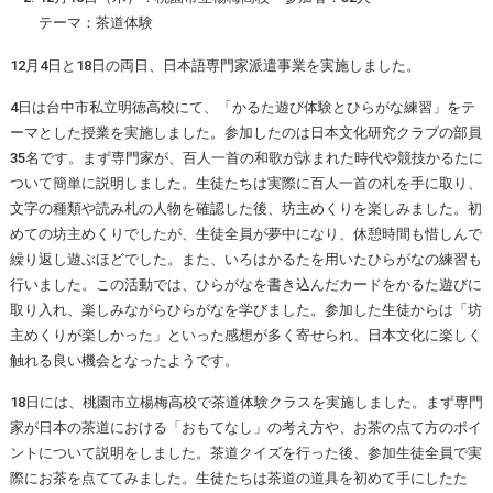
テーマ：茶道体験
12月4日と18日の両日、日本語専門家派遣事業を実施しました。
4日は台中市私立明徳高校にて、「かるた遊び体験とひらがな練習」をテ
ーマとした授業を実施しました。参加したのは日本文化研究クラブの部員
35名です。まず専門家が、百人一首の和歌が詠まれた時代や競技かるたに
ついて簡単に説明しました。生徒たちは実際に百人一首の札を手に取り、
文字の種類や読み札の人物を確認した後、坊主めくりを楽しみました。初
めての坊主めくりでしたが、生徒全員が夢中になり、休憩時間も惜しんで
繰り返し遊ぶほどでした。また、いろはかるたを用いたひらがなの練習も
行いました。この活動では、ひらがなを書き込んだカードをかるた遊びに
取り入れ、楽しみながらひらがなを学びました。参加した生徒からは「坊
主めくりが楽しかった」といった感想が多く寄せられ、日本文化に楽しく
触れる良い機会となったようです。
18日には、桃園市立楊梅高校で茶道体験クラスを実施しました。まず専門
家が日本の茶道における「おもてなし」の考え方や、お茶の点て方のポイ
ントについて説明をしました。茶道クイズを行った後、参加生徒全員で実
際にお茶を点ててみました。生徒たちは茶道の道具を初めて手にしたた