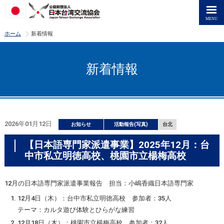
>
ホーム
新着情報
新着情報
2026年01月12日
お知らせ
活動報告(写真)
台北
【日本語専門家派遣事業】2025年12月：台
中市私立明徳高校、桃園市立楊梅高校
12月の日本語専門家派遣事業報告 担当：小嶋香織日本語専門家
12月4日（木）：台中市私立明徳高校 参加者：35人
テーマ：カルタ遊び体験とひらがな練習
12月18日（木）：桃園市立楊梅高校 参加者：32人