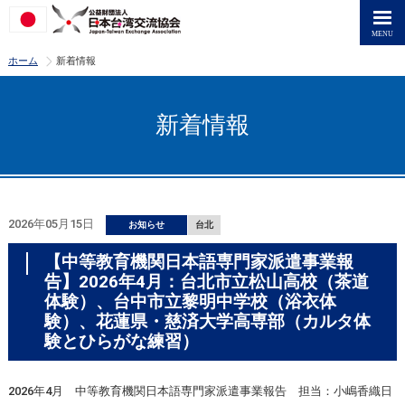
>
ホーム
新着情報
新着情報
2026年05月15日
お知らせ
台北
【中等教育機関日本語専門家派遣事業報
告】2026年4月：台北市立松山高校（茶道
体験）、台中市立黎明中学校（浴衣体
験）、花蓮県・慈済大学高専部（カルタ体
験とひらがな練習）
2026年4月 中等教育機関日本語専門家派遣事業報告 担当：小嶋香織日