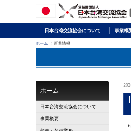
日本台湾交流協会について
事業概
ホーム
新着情報
>
20
ホーム
日本台湾交流協会について
事業概要
6
領事・各種業務