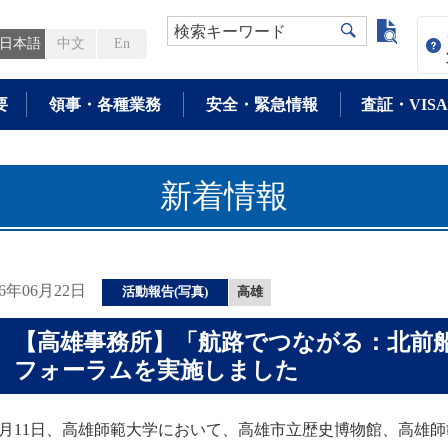
よく検
検索キーワード
日本語
中文
En
要
領事・各種業務
安全・緊急情報
査証・VISA
新着情報
26年06月22日
活動報告(写真)
高雄
【高雄事務所】「航路でつながる：北前
フォーラムを実施しました
月11日、高雄師範大学において、高雄市立歴史博物館、高雄