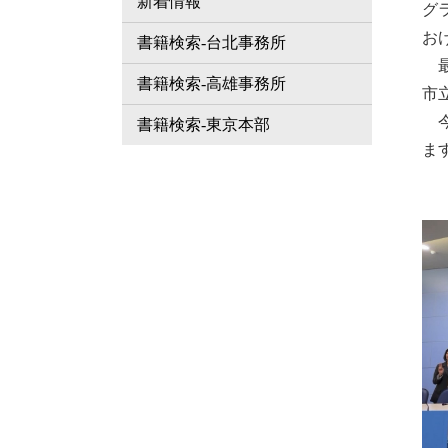
新着情報
グ
お
書籍検索-台北事務所
最
書籍検索-高雄事務所
市
今
書籍検索-東京本部
ま