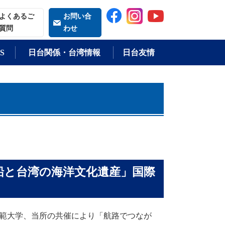
索される語
よくあるご
お問い合
質問
わせ
S
日台関係・台湾情報
日台友情
船と台湾の海洋文化遺産」国際
師範大学、当所の共催により「航路でつなが