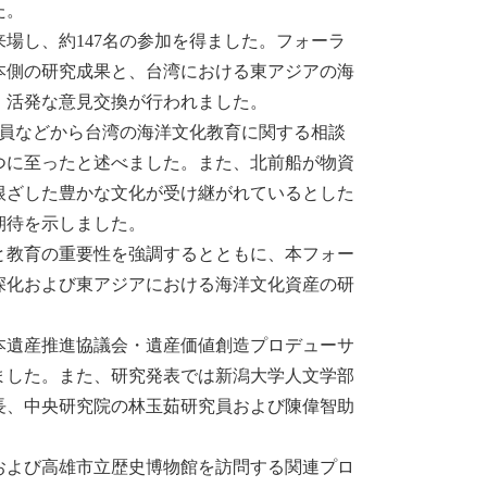
た。
場し、約147名の参加を得ました。フォーラ
本側の研究成果と、台湾における東アジアの海
、活発な意見交換が行われました。
員などから台湾の海洋文化教育に関する相談
つに至ったと述べました。また、北前船が物資
根ざした豊かな文化が受け継がれているとした
期待を示しました。
教育の重要性を強調するとともに、本フォー
深化および東アジアにおける海洋文化資産の研
遺産推進協議会・遺産価値創造プロデューサ
ました。また、研究発表では新潟大学人文学部
長、中央研究院の林玉茹研究員および陳偉智助
および高雄市立歴史博物館を訪問する関連プロ