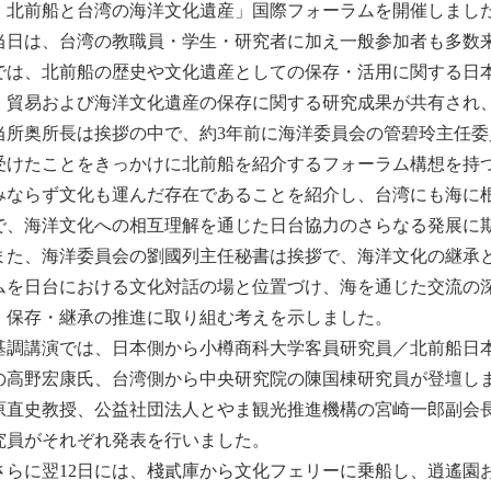
：北前船と台湾の海洋文化遺産」国際フォーラムを開催しまし
日は、台湾の教職員・学生・研究者に加え一般参加者も多数来
では、北前船の歴史や文化遺産としての保存・活用に関する日
・貿易および海洋文化遺産の保存に関する研究成果が共有され
所奥所長は挨拶の中で、約3年前に海洋委員会の管碧玲主任委
受けたことをきっかけに北前船を紹介するフォーラム構想を持
みならず文化も運んだ存在であることを紹介し、台湾にも海に
で、海洋文化への相互理解を通じた日台協力のさらなる発展に
た、海洋委員会の劉國列主任秘書は挨拶で、海洋文化の継承と
ムを日台における文化対話の場と位置づけ、海を通じた交流の
・保存・継承の推進に取り組む考えを示しました。
調講演では、日本側から小樽商科大学客員研究員／北前船日本
の高野宏康氏、台湾側から中央研究院の陳国棟研究員が登壇し
原直史教授、公益社団法人とやま観光推進機構の宮崎一郎副会
究員がそれぞれ発表を行いました。
らに翌12日には、棧貳庫から文化フェリーに乗船し、逍遙園