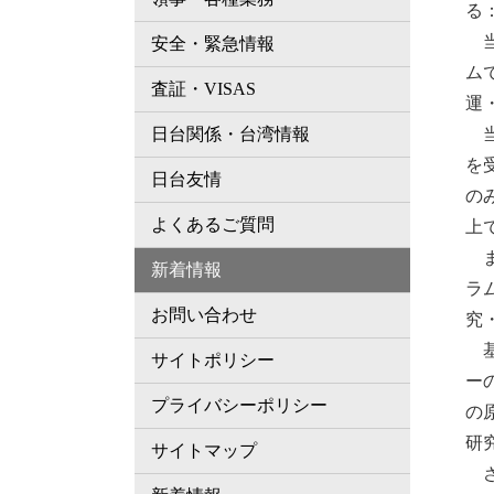
る
当
安全・緊急情報
ム
査証・VISAS
運
当
日台関係・台湾情報
を
日台友情
の
よくあるご質問
上
ま
新着情報
ラ
お問い合わせ
究
基
サイトポリシー
ー
プライバシーポリシー
の
研
サイトマップ
さ