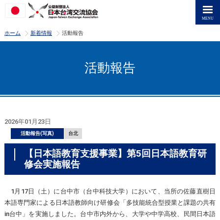
>
>
ホーム
新着情報
活動報告
活動報告
2026年01月23日
活動報告(写真)
台北
【日本語教育支援事業】第5回日本語教育研
修会実施報告
1月17日（土）に台中市（台中科技大学）において、当所の佐藤直樹日
本語専門家による日本語教師向け研修会「多技能統合型授業と課題の共有
in台中」を実施しました。台中市内外から、大学や中学高校、民間日本語