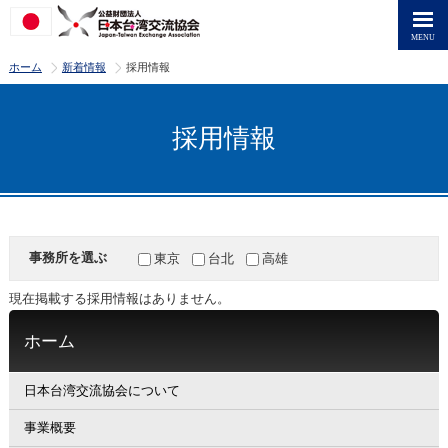
>
>
ホーム
新着情報
採用情報
採用情報
事務所を選ぶ
東京
台北
高雄
現在掲載する採用情報はありません。
ホーム
日本台湾交流協会について
事業概要