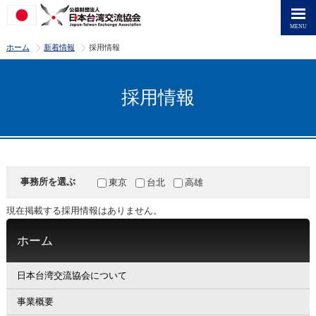
>
>
ホーム
新着情報
採用情報
採用情報
事務所を選ぶ
東京
台北
高雄
現在掲載する採用情報はありません。
ホーム
日本台湾交流協会について
事業概要