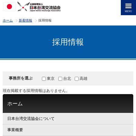
>
>
ホーム
新着情報
採用情報
採用情報
事務所を選ぶ
東京
台北
高雄
現在掲載する採用情報はありません。
ホーム
日本台湾交流協会について
事業概要