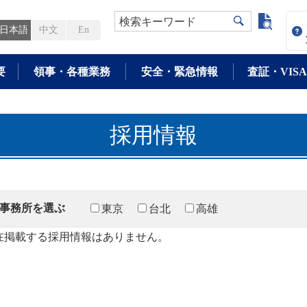
よく検
検索キーワード
日本語
中文
En
要
領事・各種業務
安全・緊急情報
査証・VISA
採用情報
事務所を選ぶ
東京
台北
高雄
在掲載する採用情報はありません。