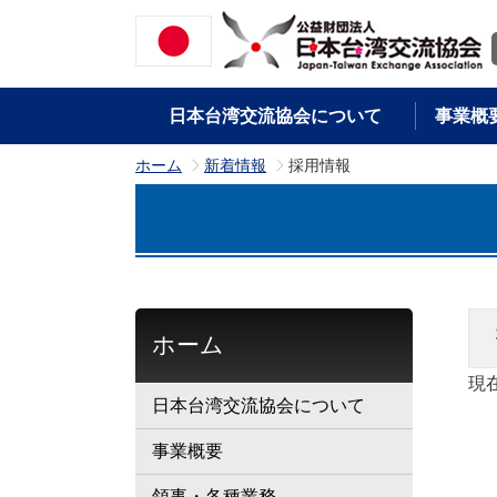
日本台湾交流協会について
事業概
ホーム
新着情報
採用情報
>
>
ホーム
現
日本台湾交流協会について
事業概要
領事・各種業務