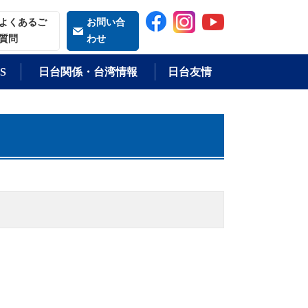
索される語
よくあるご
お問い合
質問
わせ
S
日台関係・台湾情報
日台友情