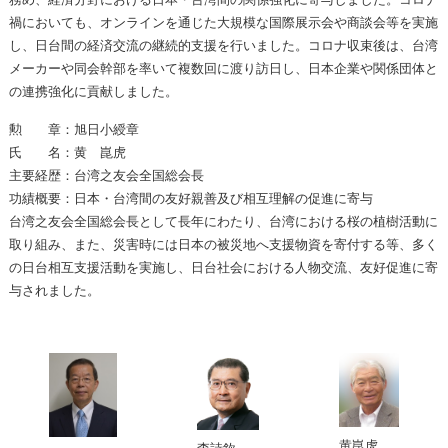
禍においても、オンラインを通じた大規模な国際展示会や商談会等を実施
し、日台間の経済交流の継続的支援を行いました。コロナ収束後は、台湾
メーカーや同会幹部を率いて複数回に渡り訪日し、日本企業や関係団体と
の連携強化に貢献しました。
勲 章：旭日小綬章
氏 名：黄 崑虎
主要経歴：台湾之友会全国総会長
功績概要：日本・台湾間の友好親善及び相互理解の促進に寄与
台湾之友会全国総会長として長年にわたり、台湾における桜の植樹活動に
取り組み、また、災害時には日本の被災地へ支援物資を寄付する等、多く
の日台相互支援活動を実施し、日台社会における人物交流、友好促進に寄
与されました。
黄崑虎