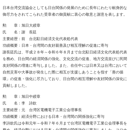
日本台湾交流協会としても日台関係の発展のために長年にわたり献身的な
御尽力をされてこられた受章者の御貢献に衷心の敬意と謝意を表します。
勲 章：旭日大綬章
氏 名：謝 長廷
主要経歴：前 台北駐日経済文化代表処代表
功績概要：日本・台湾間の友好親善及び相互理解の促進に寄与
謝長廷氏は、平成２８年～令和６年８月まで台北駐日経済文化代表処代表
を務め、日台間の経済関係の強化、文化交流の促進、地方交流並びに民間
友好関係の増進に寄与しました。また、在任中には日本又は台湾において
自然災害や大事故が発生した際に相互が支援しあうことを指す「善の循
環」の促進・強化に尽力しており、日台間の相互理解や友好関係の深化に
貢献しました。
勲 章：旭日中綬章
氏 名：李 詩欽
主要経歴：元 台湾区電機電子工業公会理事長
功績概要：経済分野における日本・台湾間の関係強化に寄与
李詩欽氏は令和元年～令和７年６月まで台湾区電機電子工業公会理事長を
務め、経済分野における日本・台湾間の関係強化に寄与しました。コロナ