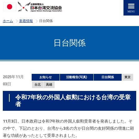
>
>
ホーム
新着情報
日台関係
日台関係
2025年11月
お知らせ
活動報告(写真)
日台関係
東京
03日
台北
高雄
令和7年秋の外国人叙勲における台湾の受章
者
11月3日、日本政府は令和7年秋の外国人叙勲受章者を発表しました。そ
の中で、下記のとおり、台湾から3名の方が日台間の友好関係の増進に顕
著な功績があったとして受章されました。