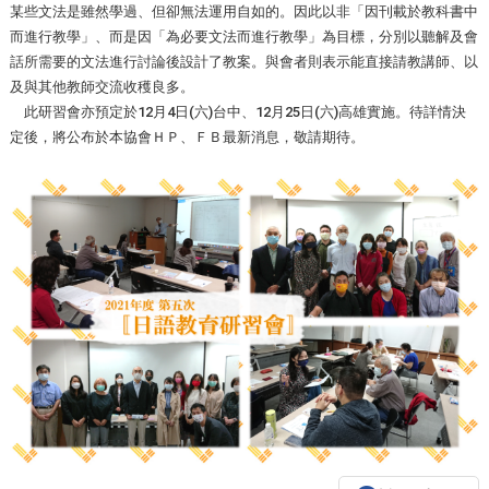
某些文法是雖然學過、但卻無法運用自如的。因此以非「因刊載於教科書中
而進行教學」、而是因「為必要文法而進行教學」為目標，分別以聽解及會
話所需要的文法進行討論後設計了教案。與會者則表示能直接請教講師、以
及與其他教師交流收穫良多。
此研習會亦預定於12月4日(六)台中、12月25日(六)高雄實施。待詳情決
定後，將公布於本協會ＨＰ、ＦＢ最新消息，敬請期待。