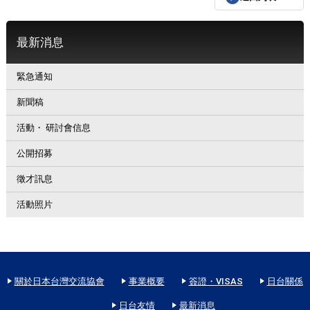
最新消息
緊急通知
新聞稿
活動・ 研討會信息
公開招募
徵才訊息
活動照片
關於日本台灣交流協會
事業概要
簽證・VISAS
日台關係
日台友情
最新消息