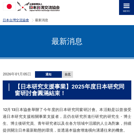
>
日本台灣交流協會
最新消息
最新消息
2026年01月05日
通知
台北
【日本研究支援事業】2025年度日本研究同
窗研討會圓滿結束！
12月13日本協會舉辦了今年度的日本研究同窗研討會。本活動是以曾接受
過日本研究支援相關事業支援者，且仍在研究所進行研究的研究生・博士
生、博士後研究員、青年研究者以及在各方領域中活躍的人士為對象，持續
提供關注日本最新動態的環境，並透過本協會增進橫向溝通往來的機會。