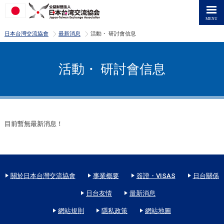
>
>
日本台灣交流協會
最新消息
活動・ 研討會信息
活動・ 研討會信息
目前暫無最新消息！
關於日本台灣交流協會
事業概要
簽證・VISAS
日台關係
日台友情
最新消息
網站規則
隱私政策
網站地圖