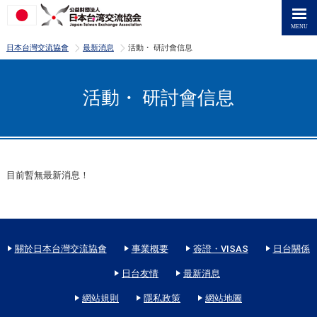
>
>
日本台灣交流協會
最新消息
活動・ 研討會信息
活動・ 研討會信息
目前暫無最新消息！
關於日本台灣交流協會
事業概要
簽證・VISAS
日台關係
日台友情
最新消息
網站規則
隱私政策
網站地圖