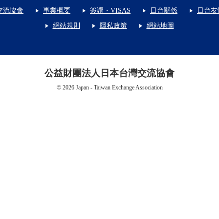
交流協會
事業概要
簽證・VISAS
日台關係
日台友
網站規則
隱私政策
網站地圖
公益財團法人日本台灣交流協會
© 2026 Japan - Taiwan Exchange Association