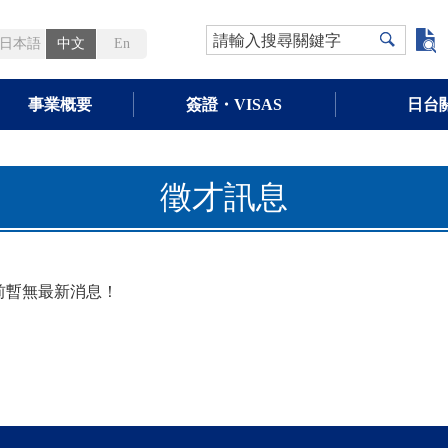
請輸入搜尋關鍵字
日本語
中文
En
事業概要
簽證・VISAS
日台
徵才訊息
前暫無最新消息！