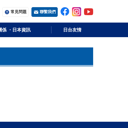
常用字词
常見問題
聯繫我們
關係 ・日本資訊
日台友情