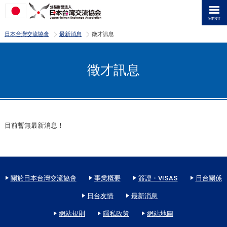
>
>
日本台灣交流協會
最新消息
徵才訊息
徵才訊息
目前暫無最新消息！
關於日本台灣交流協會
事業概要
簽證・VISAS
日台關係
日台友情
最新消息
網站規則
隱私政策
網站地圖