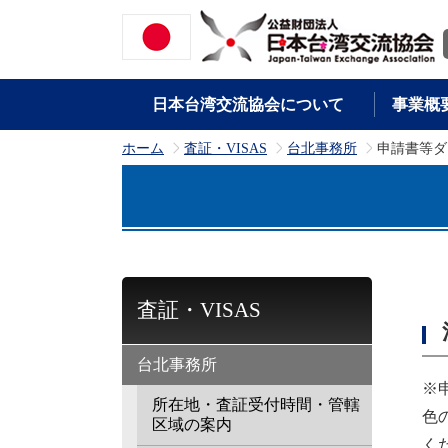
日本台湾交流協会について
事業概
ホーム
査証・VISAS
台北事務所
申請書等ダ
>
>
>
査証・VISAS
台北事務所
※
所在地・査証受付時間・管轄
色
区域の案内
く