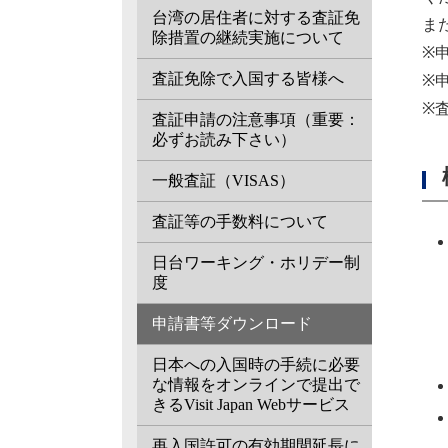
台湾の居住者に対する査証免
ま
除措置の継続実施について
※
査証免除で入国する皆様へ
※
※
査証申請の注意事項（重要：
必ずお読み下さい）
一般査証（VISAS）
査証等の手数料について
日台ワーキング・ホリデー制
度
申請書等ダウンロード
日本への入国時の手続に必要
な情報をオンラインで提出で
きるVisit Japan Webサービス
再入国許可の有効期間延長に