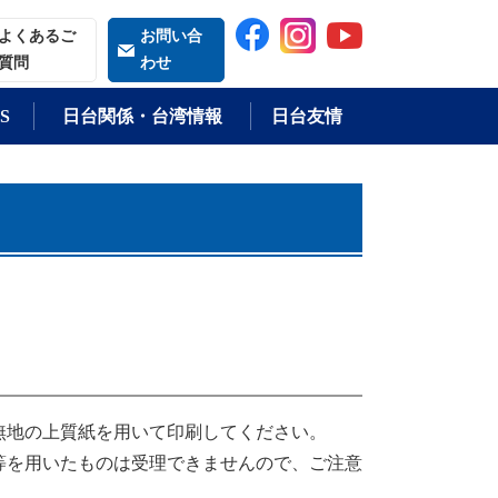
索される語
よくあるご
お問い合
質問
わせ
S
日台関係・台湾情報
日台友情
無地の上質紙を用いて印刷してください。
等を用いたものは受理できませんので、ご注意