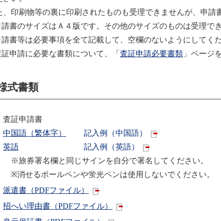
た、印刷物等の裏に印刷されたものも受理できませんが、申請
申請書のサイズはＡ４版です。その他のサイズのものは受理で
申請書等は必要事項を全て記載して、空欄のないようにしてく
査証申請に必要な書類について、「
査証申請必要書類
」ページ
様式書類
査証申請書
中国語（繁体字）
記入例（中国語）
英語
記入例（英語）
※旅券署名欄と同じサインを自分で署名してください。
※消せるボールペンや蛍光ペンは使用しないでください。
派遣書（PDFファイル）
招へい理由書（PDFファイル）