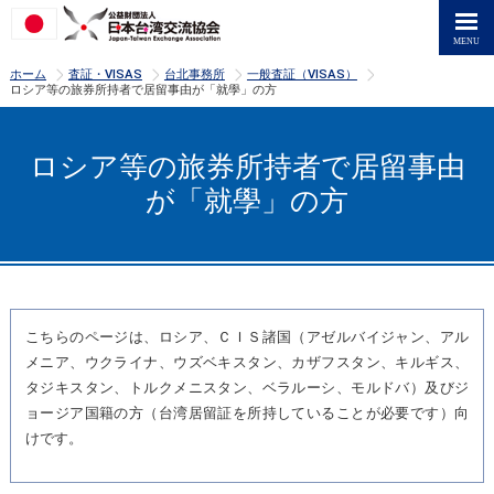
>
>
>
>
ホーム
査証・VISAS
台北事務所
一般査証（VISAS）
ロシア等の旅券所持者で居留事由が「就學」の方
ロシア等の旅券所持者で居留事由
が「就學」の方
こちらのページは、ロシア、ＣＩＳ諸国（アゼルバイジャン、アル
メニア、ウクライナ、ウズベキスタン、カザフスタン、キルギス、
タジキスタン、トルクメニスタン、ベラルーシ、モルドバ）及びジ
ョージア国籍の方（台湾居留証を所持していることが必要です）向
けです。