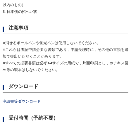
以内のもの）
3. 日本側の招へい状
注意事項
※消せるボールペンや蛍光ペンは使用しないでください。
※これらは査証申請必要な書類であり，申請受理時に，その他の書類を追
加で提出いただくことがあります。
※すべての必要書類は必ずA4サイズの用紙で，片面印刷とし，ホチキス留
め等の製本はしないでください。
ダウンロード
申請書等ダウンロード
受付時間（予約不要）