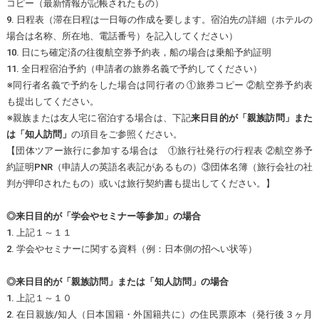
コピー（最新情報が記帳されたもの）
9. 日程表（滞在日程は一日毎の作成を要します。宿泊先の詳細（ホテルの
場合は名称、所在地、電話番号）を記入してください）
10. 日にち確定済の往復航空券予約表，船の場合は乗船予約証明
11. 全日程宿泊予約（申請者の旅券名義で予約してください）
※同行者名義で予約をした場合は同行者の ①旅券コピー ②航空券予約表
も提出してください。
※親族または友人宅に宿泊する場合は、下記
来日目的が「親族訪問」また
は「知人訪問」
の項目をご参照ください。
【団体ツアー旅行に参加する場合は ①旅行社発行の行程表 ②航空券予
約証明PNR（申請人の英語名表記があるもの）③団体名簿（旅行会社の社
判が押印されたもの）或いは旅行契約書も提出してください。】
◎来日目的が「学会やセミナー等参加」の場合
1. 上記１～１１
2. 学会やセミナーに関する資料（例：日本側の招へい状等）
◎来日目的が「親族訪問」または「知人訪問」の場合
1. 上記１～１０
2. 在日親族/知人（日本国籍・外国籍共に）の住民票原本（発行後３ヶ月