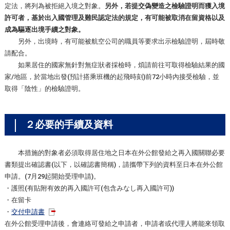
定法，將列為被拒絕入境之對象。
另外，若提交偽變造之檢驗證明而獲入境
許可者，基於出入國管理及難民認定法的規定，有可能被取消在留資格以及
成為驅逐出境手續之對象。
另外，出境時，有可能被航空公司的職員等要求出示檢驗證明，屆時敬
請配合。
如果居住的國家無針對無症狀者採檢時，煩請前往可取得檢驗結果的國
家/地區，於當地出發(預計搭乘班機的起飛時刻)前72小時內接受檢驗，並
取得「陰性」的檢驗證明。
２必要的手續及資料
本措施的對象者必須取得居住地之日本在外公館發給之再入國關聯必要
書類提出確認書(以下，以確認書簡稱)，請攜帶下列的資料至日本在外公館
申請。(7月29起開始受理申請)。
・護照(有貼附有效的再入國許可(包含みなし再入國許可))
・在留卡
・
交付申請書
在外公館受理申請後，會連絡可發給之申請者，申請者或代理人將能來領取