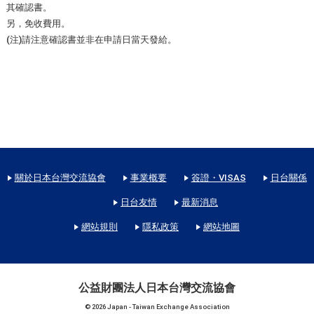
其確認書。
另，免收費用。
(注)請注意確認書並非在申請日當天發給。
關於日本台灣交流協會
事業概要
簽證・VISAS
日台關係
日台友情
最新消息
網站規則
隱私政策
網站地圖
公益財團法人日本台灣交流協會
© 2026 Japan - Taiwan Exchange Association