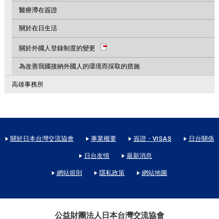
醫療滯在簽證
關於在日生活
關於外國人登錄制度的變更
為改善我國接納外國人的環境而採取的措施
高雄事務所
關於日本台灣交流協會
事業概要
簽證・VISAS
日台關係
日台友情
最新消息
網站規則
隱私政策
網站地圖
公益財團法人日本台灣交流協會