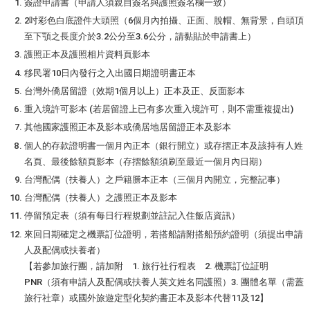
簽證申請書（申請人須親自簽名與護照簽名欄一致）
2吋彩色白底證件大頭照（6個月內拍攝、正面、脫帽、無背景，自頭頂
至下顎之長度介於3.2公分至3.6公分，請黏貼於申請書上）
護照正本及護照相片資料頁影本
移民署10日內發行之入出國日期證明書正本
台灣外僑居留證（效期1個月以上）正本及正、反面影本
重入境許可影本 (若居留證上已有多次重入境許可，則不需重複提出)
其他國家護照正本及影本或僑居地居留證正本及影本
個人的存款證明書一個月內正本（銀行開立）或存摺正本及該持有人姓
名頁、最後餘額頁影本（存摺餘額須刷至最近一個月內日期）
台灣配偶（扶養人）之戶籍謄本正本（三個月內開立，完整記事）
台灣配偶（扶養人）之護照正本及影本
停留預定表（須有每日行程規劃並註記入住飯店資訊）
來回日期確定之機票訂位證明，若搭船請附搭船預約證明（須提出申請
人及配偶或扶養者）
【若參加旅行團，請加附 1. 旅行社行程表 2. 機票訂位証明
PNR（須有申請人及配偶或扶養人英文姓名同護照）3. 團體名單（需蓋
旅行社章）或國外旅遊定型化契約書正本及影本代替11及12】