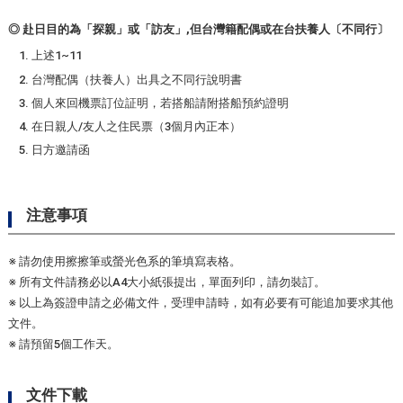
◎ 赴日目的為「探親」或「訪友」,但台灣籍配偶或在台扶養人〔不同行〕
上述1~11
台灣配偶（扶養人）出具之不同行說明書
個人來回機票訂位証明，若搭船請附搭船預約證明
在日親人/友人之住民票（3個月內正本）
日方邀請函
注意事項
※ 請勿使用擦擦筆或螢光色系的筆填寫表格。
※ 所有文件請務必以A4大小紙張提出，單面列印，請勿裝訂。
※ 以上為簽證申請之必備文件，受理申請時，如有必要有可能追加要求其他
文件。
※ 請預留5個工作天。
文件下載