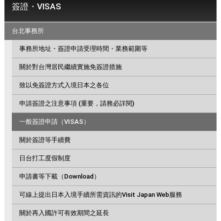
簽證・VISAS
台北事務所
事務所地址・簽證申請受理時間・業務範圍等
關於對台灣居民繼續實施免簽證措施
致以免簽證方式入境日本之各位
申請簽證之注意事項 (重要，請務必詳閱)
一般簽證申請（VISAS）
關於簽證等手續費
日台打工度假制度
申請書等下載（Download）
可線上提出日本入境手續所需資訊的Visit Japan Web服務
關於再入國許可有效期間之延長