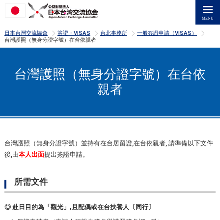
>
>
>
>
日本台灣交流協會
簽證・VISAS
台北事務所
一般簽證申請（VISAS）
台灣護照（無身分證字號）在台依親者
台灣護照（無身分證字號）在台依
親者
台灣護照（無身分證字號）並持有在台居留證,在台依親者, 請準備以下文件
後,由
本人出面
提出簽證申請。
所需文件
◎ 赴日目的為「觀光」,且配偶或在台扶養人〔同行〕