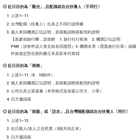
◎ 赴日目的為「觀光」,且配偶或在台扶養人〔不同行〕
上述1~11
台灣配偶（扶養人）出具之不同行說明書
個人來回機票訂位証明，若搭船請附搭船預約證明
【若參加旅行團，請加附 1. 旅行社行程表 2. 機票訂位証明
PNR（須有申請人英文姓名同護照）3. 團體名單（需蓋旅行社章）或國
外旅遊定型化契約書正本及影本代替3】
◎ 赴日目的為「商務」
上述1~11（8、10除外）
個人來回機票訂位證明，若搭船請附搭船預約證明
公司出具之派遣書（本所格式並加蓋公司大、小章）
日方邀請函
◎ 赴日目的為「探親」或「訪友」,且台灣籍配偶或在台扶養人〔同行〕
上述1~12
在日親人/友人之住民票（3個月內正本）
日方邀請函