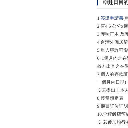
◎赴日目
1.
簽證申請書
(
2.直4.5 公
3.護照正本 
4.台灣外僑居
5.重入境許可
6. 1個月內
校方出具之在
7.個人的存款
一個月內日期)
※若提出非本
8.停留預定表
9.機票訂位証
10.全程飯店預
※ 若參加旅