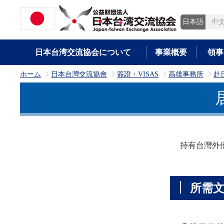
日本語
中
日本台湾交流協会について
事業概要
領事
ホーム
日本台灣交流協會
簽證・VISAS
高雄事務所
赴
>
>
>
>
持有台灣外僑
所需