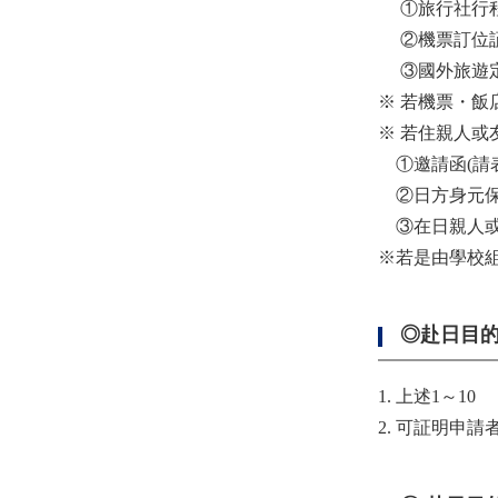
①旅行社行
②機票訂位証
③國外旅遊定
※ 若機票・
※ 若住親人或
①邀請函(請
②日方身元保
③在日親人或
※若是由學校組
◎赴日目
1. 上述1～10
2. 可証明申