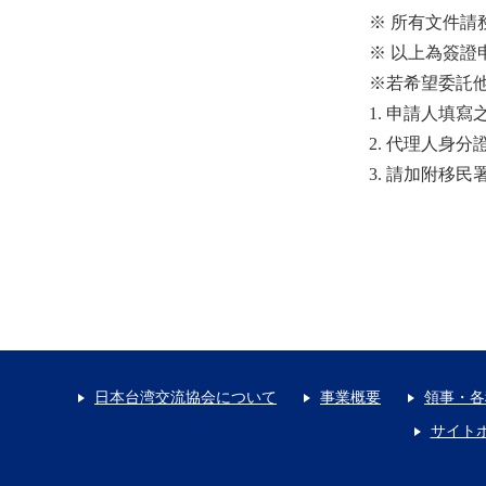
※ 所有文件請
※ 以上為簽
※若希望委託
1. 申請人填
2. 代理人身
3. 請加附移
日本台湾交流協会について
事業概要
領事・各
サイト