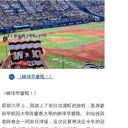
《棒球早慶戰！》
《棒球早慶戰！》
星期六早上，我踏上了前往信濃町的旅程，親身參
與早稻田大學與慶應大學的棒球早慶戰。 到站後與
老師會合一同前往球場，這次比賽將決定今年的冠