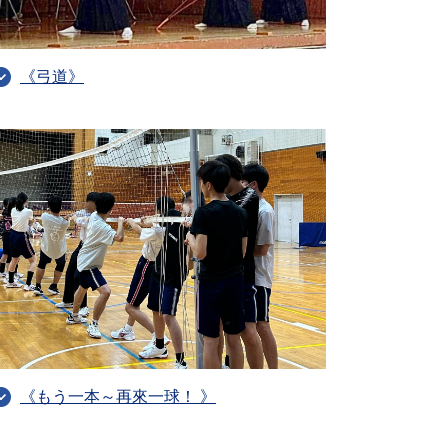
《弓道》
《もう一本～再來一球！ 》