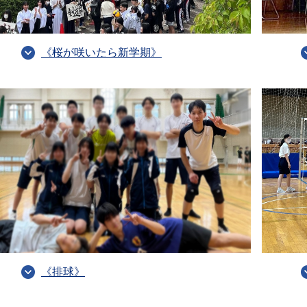
《桜が咲いたら新学期》
《排球》