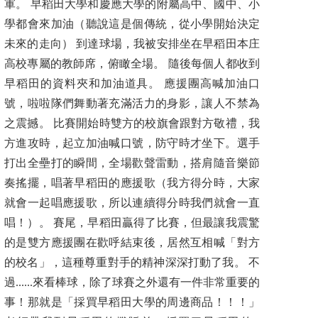
軍。 早稻田大學和慶應大學的附屬高中、國中、小
學都會來加油（聽說這是個傳統，從小學開始決定
未來的走向） 到達球場，我被安排坐在早稻田本庄
高校專屬的教師席，俯瞰全場。 隨後每個人都收到
早稻田的資料夾和加油道具。 應援團高喊加油口
號，啦啦隊們舞動著充滿活力的身影，讓人不禁為
之震撼。 比賽開始時雙方的校旗會跟對方敬禮，我
方進攻時，起立加油喊口號，防守時才坐下。選手
打出全壘打的瞬間，全場歡聲雷動，搭肩隨音樂節
奏搖擺，唱著早稻田的應援歌（我方得分時，大家
就會一起唱應援歌，所以連續得分時我們就會一直
唱！）。 賽尾，早稻田贏得了比賽，但最讓我震驚
的是雙方應援團在歡呼結束後，居然互相喊「對方
的校名」，這種尊重對手的精神深深打動了我。 不
過......來看棒球，除了球賽之外還有一件非常重要的
事！那就是「採買早稻田大學的周邊商品！！！」