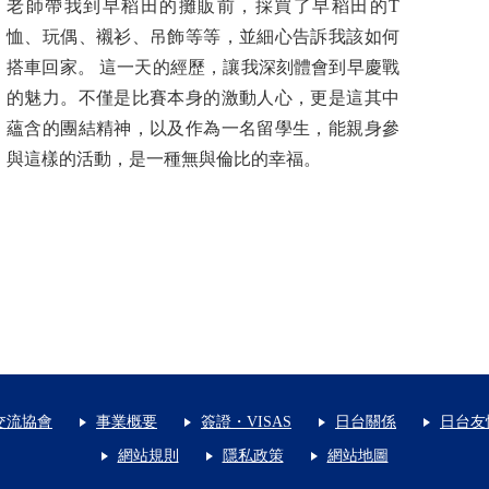
老師帶我到早稻田的攤販前，採買了早稻田的T
恤、玩偶、襯衫、吊飾等等，並細心告訴我該如何
搭車回家。 這一天的經歷，讓我深刻體會到早慶戰
的魅力。不僅是比賽本身的激動人心，更是這其中
蘊含的團結精神，以及作為一名留學生，能親身參
與這樣的活動，是一種無與倫比的幸福。
交流協會
事業概要
簽證・VISAS
日台關係
日台友
網站規則
隱私政策
網站地圖