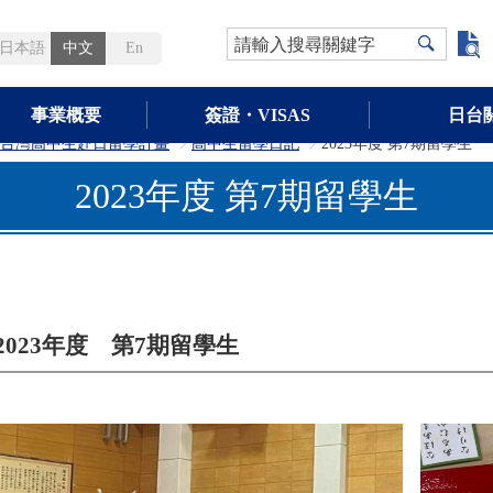
請輸入搜尋關鍵字
日本語
中文
En
事業概要
簽證・VISAS
日台
台灣高中生赴日留學計畫
高中生留學日記
2023年度 第7期留學生
>
>
>
2023年度 第7期留學生
2023年度 第7期留學生