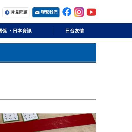
常用字词
常見問題
聯繫我們
關係 ・日本資訊
日台友情