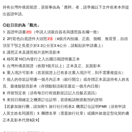
持有台灣外僑居留證，居留事由為「應聘」者，請準備以下文件前來本所提
出簽證申請。
◎赴日目的為「觀光」
1. 簽證申請書
2份
（申請人須親自簽名與護照簽名欄一致）
2. 2吋彩色白底證件大頭照
2張
（6個月內拍攝、正面、脫帽、無背景，自頭
頂至下顎之長度介於3.2公分至3.6公分，請黏貼於申請書上）
3. 護照正本及護照相片資料頁影本
4. 移民署10日內發行之入出國日期證明書正本
5. 台灣外僑居留證（效期1個月以上）正本及正、反面影本
6. 重入境許可影本（若居留證上已有多次重入境許可，則不需重複提出）
7. 個人的存款証明書一個月內正本（銀行開立）或存摺正本及該持有人姓名
頁、最後餘額頁影本（存摺餘額須刷至最近一個月內日期）
8. 停留預定表（須有每日行程規劃並註記入住飯店資訊）
9. 來回日期確定之機票訂位証明，若搭船請附搭船預約證明
【若參加旅行團，請加附1. 旅行社行程表2. 機票訂位証明PNR（須有申請
人英文姓名同護照）3. 團體名單（需蓋旅行社章）或國外旅遊定型化契約書
正本及影本代替8及9】