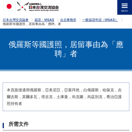
>
>
>
>
日本台灣交流協會
簽證・VISAS
台北事務所
一般簽證申請（VISAS）
俄羅斯等國護照，居留事由為「應聘」者
俄羅斯等國護照，居留事由為「應
聘」者
本頁面僅適用俄羅斯，亞美尼亞，亞塞拜然，白俄羅斯，哈薩克，吉
爾吉斯，莫爾多瓦，塔吉克，土庫曼，烏克蘭，烏茲別克，喬治亞護
照持有者
所需文件