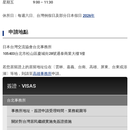
星期五 9:00 – 11:30
休所日：每週六日、台灣例假日及部分日本假日
2026年
申請地點
日本台灣交流協會台北事務所
105403台北市松山區慶城街28號通泰商業大樓1樓
若您居留證上的居留地址位在〔雲林、嘉義、台南、高雄、屏東、台東或澎
湖〕等地，則請至
高雄事務所
申請。
簽證・VISAS
台北事務所
事務所地址・簽證申請受理時間・業務範圍等
關於對台灣居民繼續實施免簽證措施