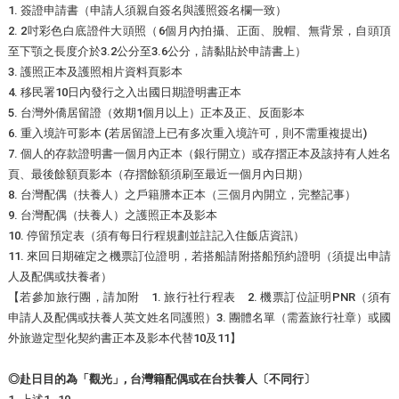
1. 簽證申請書（申請人須親自簽名與護照簽名欄一致）
2. 2吋彩色白底證件大頭照（6個月內拍攝、正面、脫帽、無背景，自頭頂
至下顎之長度介於3.2公分至3.6公分，請黏貼於申請書上）
3. 護照正本及護照相片資料頁影本
4. 移民署10日內發行之入出國日期證明書正本
5. 台灣外僑居留證（效期1個月以上）正本及正、反面影本
6. 重入境許可影本 (若居留證上已有多次重入境許可，則不需重複提出)
7. 個人的存款證明書一個月內正本（銀行開立）或存摺正本及該持有人姓名
頁、最後餘額頁影本（存摺餘額須刷至最近一個月內日期）
8. 台灣配偶（扶養人）之戶籍謄本正本（三個月內開立，完整記事）
9. 台灣配偶（扶養人）之護照正本及影本
10. 停留預定表（須有每日行程規劃並註記入住飯店資訊）
11. 來回日期確定之機票訂位證明，若搭船請附搭船預約證明（須提出申請
人及配偶或扶養者）
【若參加旅行團，請加附 1. 旅行社行程表 2. 機票訂位証明PNR（須有
申請人及配偶或扶養人英文姓名同護照）3. 團體名單（需蓋旅行社章）或國
外旅遊定型化契約書正本及影本代替10及11】
◎赴日目的為「觀光」, 台灣籍配偶或在台扶養人〔不同行〕