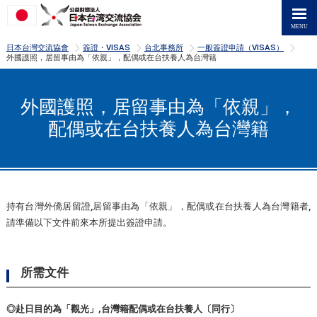
>
>
>
>
日本台灣交流協會
簽證・VISAS
台北事務所
一般簽證申請（VISAS）
外國護照，居留事由為「依親」，配偶或在台扶養人為台灣籍
外國護照，居留事由為「依親」，
配偶或在台扶養人為台灣籍
持有台灣外僑居留證,居留事由為「依親」，配偶或在台扶養人為台灣籍者,
請準備以下文件前來本所提出簽證申請。
所需文件
◎赴日目的為「觀光」,台灣籍配偶或在台扶養人〔同行〕