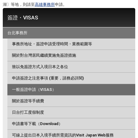
湖〕等地，則請至
高雄事務所
申請。
簽證・VISAS
台北事務所
事務所地址・簽證申請受理時間・業務範圍等
關於對台灣居民繼續實施免簽證措施
致以免簽證方式入境日本之各位
申請簽證之注意事項 (重要，請務必詳閱)
一般簽證申請（VISAS）
關於簽證等手續費
日台打工度假制度
申請書等下載（Download）
可線上提出日本入境手續所需資訊的Visit Japan Web服務