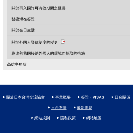
關於再入國許可有效期間之延長
醫療滯在簽證
關於在日生活
關於外國人登錄制度的變更
為改善我國接納外國人的環境而採取的措施
高雄事務所
關於日本台灣交流協會
事業概要
簽證・VISAS
日台關係
日台友情
最新消息
網站規則
隱私政策
網站地圖