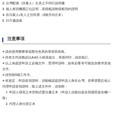
2. 台灣配偶（扶養人）出具之不同行說明書
3. 個人來回機票訂位証明，若搭船請附搭船預約證明
4. 在日親人/友人之住民票（3個月內正本）
5. 日方邀請函
注意事項
※ 請勿使用擦擦筆或螢光色系的筆填寫表格。
※ 所有文件請務必以A4大小紙張提出，單面列印，請勿裝訂。
※ 以上為簽證申請之必備文件，受理申請時，如有必要有可能追加要求其他
文件。
※ 請預留5個工作天。
※ 依規定，申請或領證時，須能確認簽證申請人身在台灣。若希望委託他人
代理申請並領證時，除上述文件外，須加附：
1. 申請人填寫之本所制式委任書正本（申請人須親自簽名與護照簽名欄一
致）
2. 代理人身分證正本