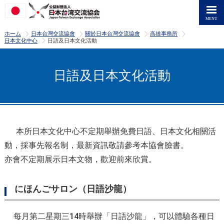
>
>
>
>
ホーム
日本台灣交流協會
關於日本台灣交流協會
高雄事務所
>
日本文化中心
日語及日本文化活動
日語及日本文化活動
本所日本文化中心不定期舉辦免費日語、日本文化相關活
動，採事先報名制，最新資訊敬請參考本協會臉書。
亦會不定期展示日本文物，歡迎前來欣賞。
にほんごサロン（日語沙龍）
每月第二星期三14時舉辦「日語沙龍」，可以體驗各種日