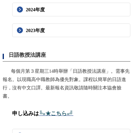
2024年度
2023年度
日語教授法講座
每個月第３星期三14時舉辦「日語教授法講座」。需事先
報名。以現職高中職教師為優先對象。課程以簡單的日語進
行，沒有中文口譯。最新報名資訊敬請隨時關注本協會臉
書。
申し込みは
╚»★こちら«╝