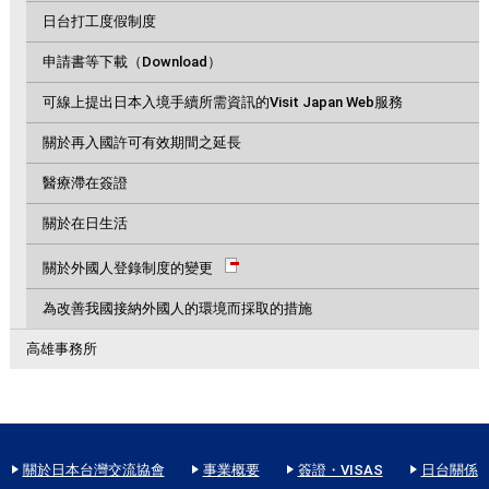
日台打工度假制度
申請書等下載（Download）
可線上提出日本入境手續所需資訊的Visit Japan Web服務
關於再入國許可有效期間之延長
醫療滯在簽證
關於在日生活
關於外國人登錄制度的變更
為改善我國接納外國人的環境而採取的措施
高雄事務所
關於日本台灣交流協會
事業概要
簽證・VISAS
日台關係