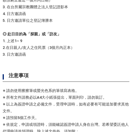
額須刷至最近一個月內日期）
3. 在台所屬宗教團體之法人登記證影本
4. 日方邀請函
5. 日方邀請單位之登記簿謄本
◎ 赴日目的為「探親」或
「訪友」
1. 上述1~ 9
2.在日親人/友人之住民票（3個月內正本）
3. 日方邀請函
注意事項
※ 請勿使用擦擦筆或螢光色系的筆填寫表格。
※ 所有文件請務必以A4大小紙張提出，單面列印，請勿裝訂。
※ 以上為簽證申請之必備文件，受理申請時，如有必要有可能追加要求其他
文件。
※ 請預留5個工作天。
※ 依規定，申請或領證時，須能確認簽證申請人身在台灣。若希望委託他人
代理申請並領證時，除上述文件外，須加附：