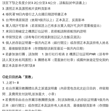
頂至下顎之長度介於3.2公分至3.6公分，請黏貼於申請書上）
3. 護照正本及護照相片資料頁影本
4. 移民署10日內發行之入出國日期證明書正本
5. 台灣外僑居留證（效期1個月以上）正本及正、反面影本
6. 重入境許可影本（若居留證上已有多次重入境許可,則不需重複提出）
7. 來回日期確定之機票訂位証明，若搭船請附搭船預約證明
8. 停留預定表（須有每日行程規劃並註記入住飯店資訊）
9. 個人的存款証明書一個月內正本（銀行開立）或存摺正本及該持有人姓名
頁、最後餘額頁影本（存摺餘額須刷至最近一個月內日期）
※ 若參加旅行團，請加附 1. 旅行社行程表 2. 機票訂位証明PNR（須有申
請人英文姓名同護照）3. 團體名單（需蓋旅行社章）或國外旅遊定型化契約
書正本及影本代替7及8
◎赴日目的為「宣教」
1. 上述1~ 8
2. 在台所屬宗教團體出具之派遣說明書（內容需包含此次赴日目的﹑停留期
間﹑及費用支付說明,並加蓋大﹑小章）
※ 若費用非由在台所屬宗教團體負擔，則須加附個人的存款証明書1個月內
正本（銀行開立）或存摺正本及該持有人姓名頁、最後餘額頁影本（存摺餘