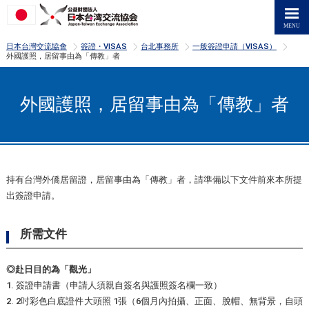
>
>
>
>
日本台灣交流協會
簽證・VISAS
台北事務所
一般簽證申請（VISAS）
外國護照，居留事由為「傳教」者
外國護照，居留事由為「傳教」者
持有台灣外僑居留證，居留事由為「傳教」者，請準備以下文件前來本所提
出簽證申請。
所需文件
◎赴日目的為「觀光」
1. 簽證申請書（申請人須親自簽名與護照簽名欄一致）
2. 2吋彩色白底證件大頭照 1張（6個月內拍攝、正面、脫帽、無背景，自頭