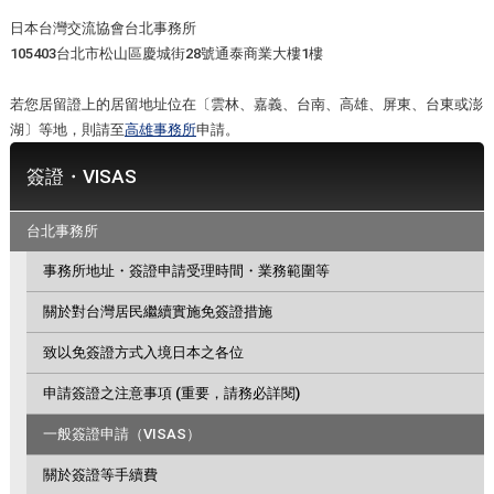
日本台灣交流協會台北事務所
105403台北市松山區慶城街28號通泰商業大樓1樓
若您居留證上的居留地址位在〔雲林、嘉義、台南、高雄、屏東、台東或澎
湖〕等地，則請至
高雄事務所
申請。
簽證・VISAS
台北事務所
事務所地址・簽證申請受理時間・業務範圍等
關於對台灣居民繼續實施免簽證措施
致以免簽證方式入境日本之各位
申請簽證之注意事項 (重要，請務必詳閱)
一般簽證申請（VISAS）
關於簽證等手續費