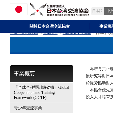
日本語
中
關於日本台灣交流協會
事業概
日本台灣交流協會
事業概要
日本研究支援事業
日本研究
>
>
>
為培育真正理
事業概要
後研究等對日
於從旁協助對
「全球合作暨訓練架構」Global
本協會優先支
Cooperation and Training
投入人才培育
Framework (GCTF)
青少年交流事業