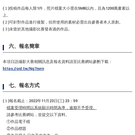
(１)投稿作品每人限1件，照片檔案大小需在5MB以內，且為1200萬畫素以
上。
(２)可針對作品進行後製，但所使用的素材必需出自參賽者本人原創。
(３)未曾於其他攝影比賽發表過的作品。
六、報名簡章
本項日語攝影大賽相關訊息及報名資料請至比賽網站參酌下載：
https://onl.tw/Ng7nvrn
七、報名方式
(１)報名截止：2022年11月23日(三) 23：59
檔案受理時間以系統顯示時間為準，逾期不予受理。
請參考比賽網站，並提交以下資料。
①作品電子檔
②作品標題