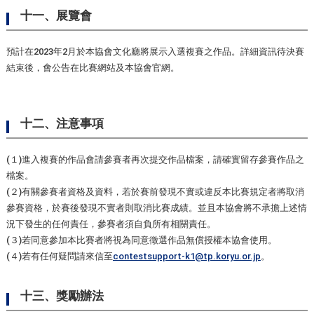
十一、展覽會
預計在2023年2月於本協會文化廳將展示入選複賽之作品。詳細資訊待決賽
結束後，會公告在比賽網站及本協會官網。
十二、注意事項
(１)進入複賽的作品會請參賽者再次提交作品檔案，請確實留存參賽作品之
檔案。
(２)有關參賽者資格及資料，若於賽前發現不實或違反本比賽規定者將取消
參賽資格，於賽後發現不實者則取消比賽成績。並且本協會將不承擔上述情
況下發生的任何責任，參賽者須自負所有相關責任。
(３)若同意參加本比賽者將視為同意徵選作品無償授權本協會使用。
(４)若有任何疑問請來信至
contestsupport-k1@tp.koryu.or.jp
。
十三、獎勵辦法