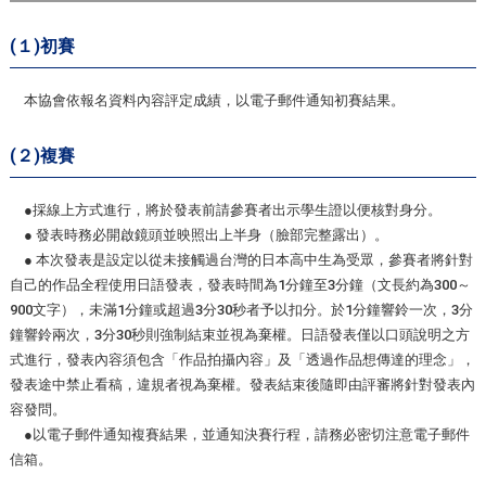
(１)初賽
本協會依報名資料內容評定成績，以電子郵件通知初賽結果。
(２)複賽
●採線上方式進行，將於發表前請參賽者出示學生證以便核對身分。
● 發表時務必開啟鏡頭並映照出上半身（臉部完整露出）。
● 本次發表是設定以從未接觸過台灣的日本高中生為受眾，參賽者將針對
自己的作品全程使用日語發表，發表時間為1分鐘至3分鐘（文長約為300～
900文字），未滿1分鐘或超過3分30秒者予以扣分。於1分鐘響鈴一次，3分
鐘響鈴兩次，3分30秒則強制結束並視為棄權。日語發表僅以口頭說明之方
式進行，發表內容須包含「作品拍攝內容」及「透過作品想傳達的理念」，
發表途中禁止看稿，違規者視為棄權。發表結束後隨即由評審將針對發表內
容發問。
●以電子郵件通知複賽結果，並通知決賽行程，請務必密切注意電子郵件
信箱。