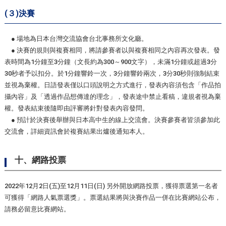
(３)決賽
● 場地為日本台灣交流協會台北事務所文化廳。
● 決賽的規則與複賽相同，將請參賽者以與複賽相同之內容再次發表。發
表時間為1分鐘至3分鐘（文長約為300～900文字），未滿1分鐘或超過3分
30秒者予以扣分。於1分鐘響鈴一次，3分鐘響鈴兩次，3分30秒則強制結束
並視為棄權。日語發表僅以口頭說明之方式進行，發表內容須包含「作品拍
攝內容」及「透過作品想傳達的理念」，發表途中禁止看稿，違規者視為棄
權。發表結束後隨即由評審將針對發表內容發問。
● 預計於決賽後舉辦與日本高中生的線上交流會。決賽參賽者皆須參加此
交流會，詳細資訊會於複賽結果出爐後通知本人。
十、網路投票
2022年12月2日(五)至12月11日(日) 另外開放網路投票，獲得票選第一名者
可獲得「網路人氣票選獎」。票選結果將與決賽作品一併在比賽網站公布，
請務必留意比賽網站。