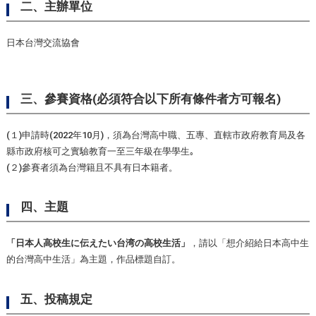
二、主辦單位
日本台灣交流協會
三、參賽資格(必須符合以下所有條件者方可報名)
(１)申請時(2022年10月)，須為台灣高中職、五專、直轄市政府教育局及各
縣市政府核可之實驗教育一至三年級在學學生｡
(２)參賽者須為台灣籍且不具有日本籍者。
四、主題
「日本人高校生に伝えたい台湾の高校生活」
，請以「想介紹給日本高中生
的台灣高中生活」為主題，作品標題自訂。
五、投稿規定