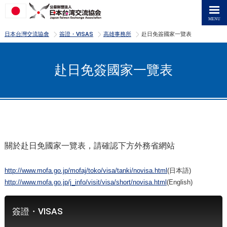
>
>
>
日本台灣交流協會
簽證・VISAS
高雄事務所
赴日免簽國家一覽表
赴日免簽國家一覽表
關於赴日免國家一覽表，請確認下方外務省網站
http://www.mofa.go.jp/mofaj/toko/visa/tanki/novisa.html
(日本語)
http://www.mofa.go.jp/j_info/visit/visa/short/novisa.html
(English)
簽證・VISAS