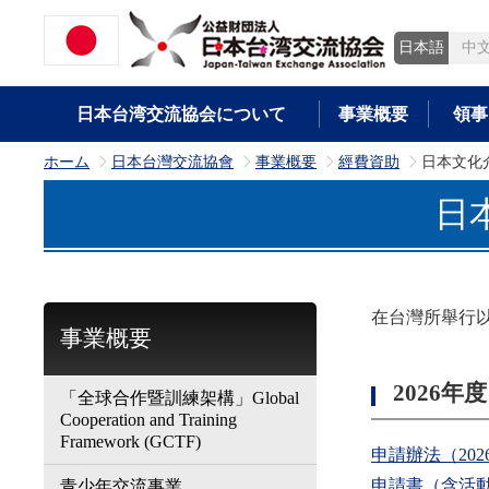
日本語
中
日本台湾交流協会について
事業概要
領事
ホーム
日本台灣交流協會
事業概要
經費資助
日本文化
>
>
>
>
日
在台灣所舉行
事業概要
2026年度
「全球合作暨訓練架構」Global
Cooperation and Training
Framework (GCTF)
申請辦法（202
申請書（含活動
青少年交流事業