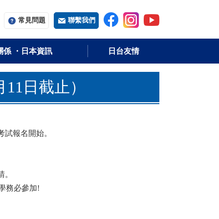
常用字词
常見問題
聯繫我們
關係 ・日本資訊
日台友情
月11日截止）
U)考試報名開始。
請。
學務必參加!