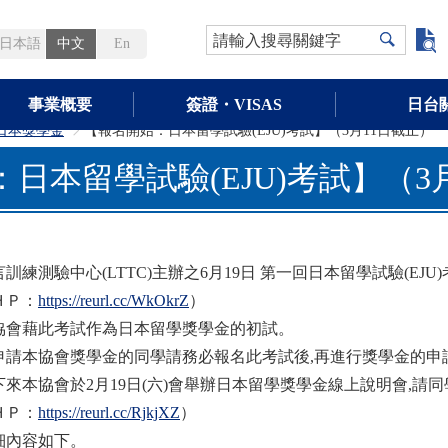
請輸入搜尋關鍵字
日本語
中文
En
事業概要
簽證・VISAS
日台
日本獎學金
【報名開始：日本留學試驗(EJU)考試】（3月11日截止）
>
日本留學試驗(EJU)考試】（3
言訓練測驗中心(LTTC)主辦之6月19日 第一回日本留學試驗(EJ
ＨＰ：
https://reurl.cc/WkOkrZ
）
協會藉此考試作為日本留學獎學金的初試。
申請本協會獎學金的同學請務必報名此考試後,再進行獎學金的申
下來本協會於2月19日(六)會舉辦日本留學獎學金線上說明會,請同
ＨＰ：
https://reurl.cc/RjkjXZ
）
細內容如下。