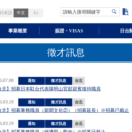
請輸入搜尋關鍵字
日本語
中文
En
事業概要
簽證・VISAS
日台
徵才訊息
6.07.08
通知
徵才訊息
台北
台北】招募日本駐台代表陽明山官邸迎賓接待職員
6.03.19
通知
徵才訊息
台北
台北】招募事務職員（新聞文化②）（招募延長）※招募已截止
6.03.19
通知
徵才訊息
台北
台北】招募事務職員（經濟部・觀光）※招募已截止