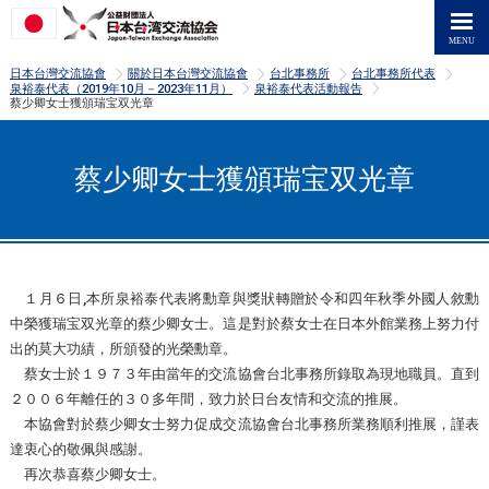
>
>
>
>
日本台灣交流協會
關於日本台灣交流協會
台北事務所
台北事務所代表
>
>
泉裕泰代表（2019年10月－2023年11月）
泉裕泰代表活動報告
蔡少卿女士獲頒瑞宝双光章
蔡少卿女士獲頒瑞宝双光章
１月６日,本所泉裕泰代表將勳章與獎狀轉贈於令和四年秋季外國人敘勳
中榮獲瑞宝双光章的蔡少卿女士。這是對於蔡女士在日本外館業務上努力付
出的莫大功績，所頒發的光榮勳章。
蔡女士於１９７３年由當年的交流協會台北事務所錄取為現地職員。直到
２００６年離任的３０多年間，致力於日台友情和交流的推展。
本協會對於蔡少卿女士努力促成交流協會台北事務所業務順利推展，謹表
達衷心的敬佩與感謝。
再次恭喜蔡少卿女士。