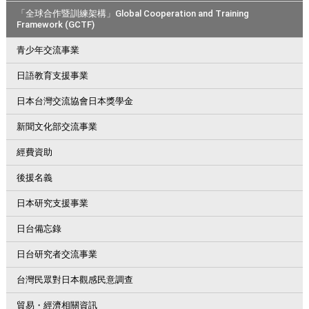
「全球合作暨訓練架構」Global Cooperation and Training
Framework (GCTF)
青少年交流事業
日語教育支援事業
日本台灣交流協會日本獎學金
新聞文化部交流事業
經費資助
後援名義
日本研究支援事業
日台備忘錄
日台研究者交流事業
台灣民眾對日本觀感民意調查
貿易・經濟相關資訊