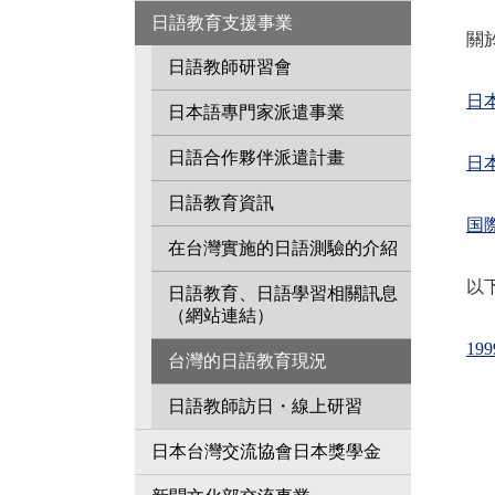
日語教育支援事業
關
日語教師研習會
日
日本語專門家派遣事業
日語合作夥伴派遣計畫
日
日語教育資訊
国
在台灣實施的日語測驗的介紹
以
日語教育、日語學習相關訊息
（網站連結）
1
台灣的日語教育現況
日語教師訪日・線上研習
日本台灣交流協會日本獎學金