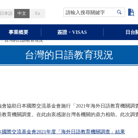
請輸入搜尋關鍵字
日本語
中文
En
事業概要
簽證・VISAS
日台
台灣的日語教育現況
>
台灣的日語教育現況
協會協助日本國際交流基金會施行「2021年海外日語教育機關調
語教育機關調査。在此由衷感謝台灣各機關的鼎力相助。此次調
本國際交流基金會2021年度「海外日語教育機關調查」結果