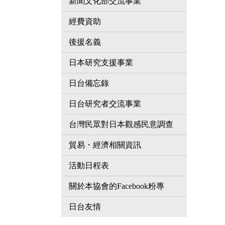
新聞文化部交流事業
經費資助
後援名義
日本研究支援事業
日台備忘錄
日台研究者交流事業
台灣民眾對日本觀感民意調查
貿易・經濟相關資訊
活動日程表
關於本協會的Facebook粉專
日台友情