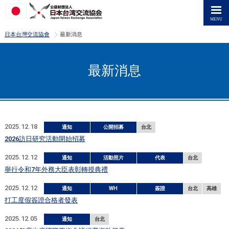
>
日本台灣交流協會
最新消息
最新消息
2025.12.18
通知
公開招募
台北
2026訪日研究活動開始招募
2025.12.12
通知
活動照片
代表
台北
舉行令和7年外務大臣表彰轉授典禮
2025.12.12
通知
WH
簽證
台北
高雄
打工度假簽證合格者發表
2025.12.05
通知
台北