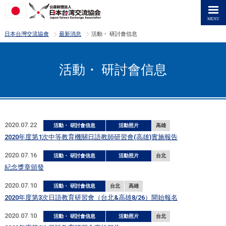
>
>
日本台灣交流協會
最新消息
活動・ 研討會信息
活動・ 研討會信息
2020.07.22
活動・ 研討會信息
活動照片
高雄
2020年度第1次中等教育機關日語教師研習會(高雄)實施報告
2020.07.16
活動・ 研討會信息
活動照片
台北
紀念獎章頒發
2020.07.10
活動・ 研討會信息
台北
高雄
2020年度第3次日語教育研習會（台北&高雄8/26）開始報名
2020.07.10
活動・ 研討會信息
活動照片
台北