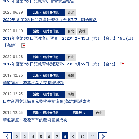
2020年度第2次日語教育研習會實施報告
2020.06.29
活動・ 研討會信息
台北
2020年度 第2次日語教育研習會（台北7/7）開始報名
2020.01.10
活動・ 研討會信息
台北
高雄
2019年度第3次日語教育研習會 2020年2月15日（六）【台北】16日(日）
【高雄】
2020.01.08
活動・ 研討會信息
台北
2019年度第2次日語教育特別演講2020年2月22日（六）【台北】
2019.12.26
活動・ 研討會信息
高雄
華道講座・花草枝葉之美 圓滿成功
2019.12.25
活動・ 研討會信息
高雄
日本台灣交流協會元獎學生交流會(高雄)圓滿成功
2019.12.05
活動・ 研討會信息
活動照片
台北
華道講座・花花草草的藝術圓滿成功
＜
2
3
4
5
6
7
8
9
10
11
＞