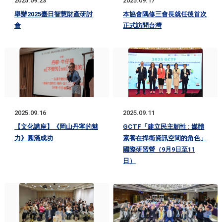
2025.09.23
2025.09.17
舉辦2025臺日智慧財產研討
本協會隅修三會長就任後首次
會
正式訪問台灣
2025.09.16
2025.09.11
【文化講座】《岡山丹寧的魅
GCTF「建立民主韌性 : 媒體
力》圓滿成功
素養在捍衛資訊空間的角色」
國際研習營（9月9日至11
日）