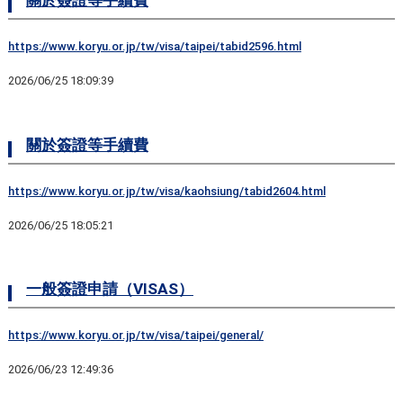
https://www.koryu.or.jp/tw/visa/taipei/tabid2596.html
2026/06/25 18:09:39
關於簽證等手續費
https://www.koryu.or.jp/tw/visa/kaohsiung/tabid2604.html
2026/06/25 18:05:21
一般簽證申請（VISAS）
https://www.koryu.or.jp/tw/visa/taipei/general/
2026/06/23 12:49:36