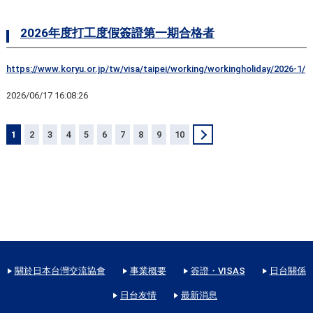
2026年度打工度假簽證第一期合格者
https://www.koryu.or.jp/tw/visa/taipei/working/workingholiday/2026-1/
2026/06/17 16:08:26
1
2
3
4
5
6
7
8
9
10
＞
關於日本台灣交流協會
事業概要
簽證・VISAS
日台關係
日台友情
最新消息