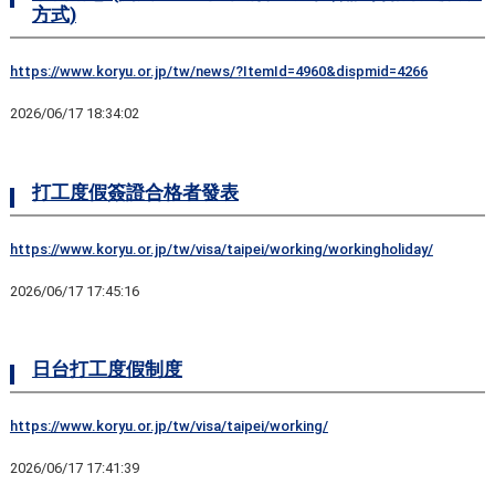
方式)
https://www.koryu.or.jp/tw/news/?ItemId=4960&dispmid=4266
2026/06/17 18:34:02
打工度假簽證合格者發表
https://www.koryu.or.jp/tw/visa/taipei/working/workingholiday/
2026/06/17 17:45:16
日台打工度假制度
https://www.koryu.or.jp/tw/visa/taipei/working/
2026/06/17 17:41:39