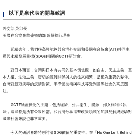
以下是泉代表的開幕致詞
外交部 吳部長
美國在台協會華盛頓總部 藍鶯執行理事
延續去年，我們很高興能夠與台灣外交部和美國在台協會(AIT)共同主
辦與永續發展目標(SDGs)相關的GCTF研討會。
對日本而言，台灣與日本有共同的基本價值觀，如自由、民主主義、基
本人權、法治主義，密切的經貿關係與人的往來頻繁，是極為重要的夥伴。
台灣對新冠病毒的疫情對策、半導體技術與科技等受到國際社會的高度關
注。
GCTF涵蓋廣泛的主題，包括經濟、公共衛生、能源、婦女權利和執
法，這些都是所有公眾所需。和台灣分享這些政策領域的知識見解與經驗對
國際社會來說也非常重要。
今天的研討會將特别討論SDG價值的重要性。在「No One Left Behind