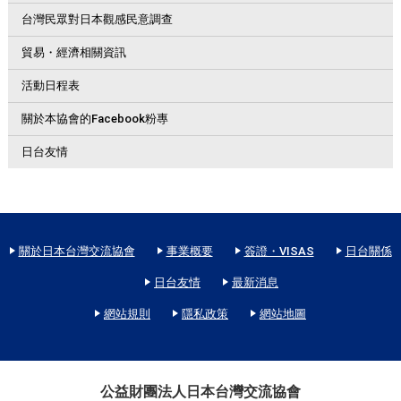
台灣民眾對日本觀感民意調查
貿易・經濟相關資訊
活動日程表
關於本協會的Facebook粉專
日台友情
關於日本台灣交流協會
事業概要
簽證・VISAS
日台關係
日台友情
最新消息
網站規則
隱私政策
網站地圖
公益財團法人日本台灣交流協會